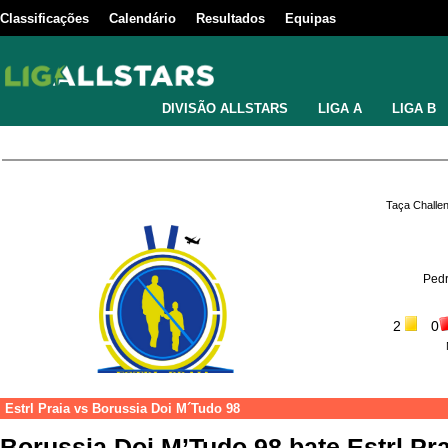
Classificações
Calendário
Resultados
Equipas
DIVISÃO ALLSTARS
LIGA A
LIGA B
Taça Challe
Pedr
2
0
Estrl Praia
vs
Borussia Doi M´Tudo 98
Borussia Doi M’Tudo 98 bate Estrl Prai