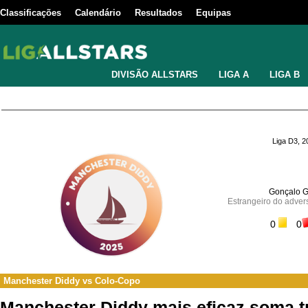
Classificações
Calendário
Resultados
Equipas
DIVISÃO ALLSTARS
LIGA A
LIGA B
Liga D3, 
Gonçalo 
Estrangeiro do adver
0
0
Manchester Diddy
vs
Colo-Copo
Manchester Diddy mais eficaz soma tr