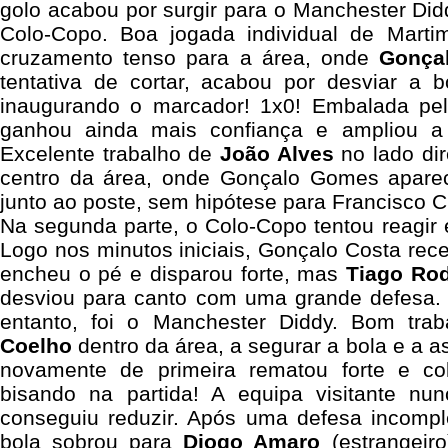
golo acabou por surgir para o Manchester Didd
Colo-Copo. Boa jogada individual de Martim
cruzamento tenso para a área, onde
Gonça
tentativa de cortar, acabou por desviar a b
inaugurando o marcador! 1x0! Embalada pel
ganhou ainda mais confiança e ampliou a
Excelente trabalho de
João Alves
no lado dire
centro da área, onde Gonçalo Gomes aparece
junto ao poste, sem hipótese para Francisco Cr
Na segunda parte, o Colo-Copo tentou reagir e
Logo nos minutos iniciais, Gonçalo Costa rec
encheu o pé e disparou forte, mas
Tiago Rod
desviou para canto com uma grande defesa.
entanto, foi o Manchester Diddy. Bom tr
Coelho
dentro da área, a segurar a bola e a 
novamente de primeira rematou forte e c
bisando na partida!
A equipa visitante nun
conseguiu reduzir. Após uma defesa incompl
bola sobrou para
Diogo Amaro
(estrangeir