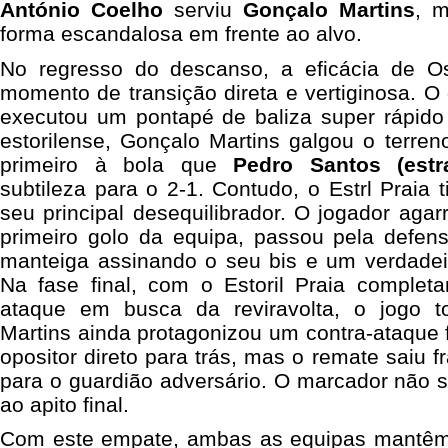
António Coelho
serviu
Gonçalo Martins
, 
forma escandalosa em frente ao alvo.
No regresso do descanso, a eficácia de 
momento de transição direta e vertiginosa. O
executou um pontapé de baliza super rápido
estorilense, Gonçalo Martins galgou o terre
primeiro à bola que
Pedro Santos (estra
subtileza para o 2-1. Contudo, o Estrl Praia 
seu principal desequilibrador. O jogador agar
primeiro golo da equipa, passou pela defe
manteiga assinando o seu bis e um verdadeir
Na fase final, com o Estoril Praia comple
ataque em busca da reviravolta, o jogo to
Martins ainda protagonizou um contra-ataque 
opositor direto para trás, mas o remate saiu fr
para o guardião adversário. O marcador não so
ao apito final.
Com este empate, ambas as equipas mantêm-