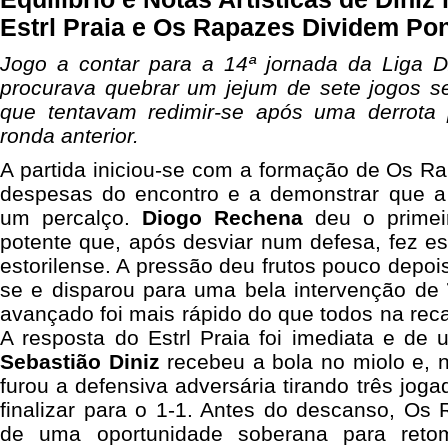
Estrl Praia e Os Rapazes Dividem Po
Jogo a contar para a 14ª jornada da Liga D2
procurava quebrar um jejum de sete jogos 
que tentavam redimir-se após uma derrota 
ronda anterior.
A partida iniciou-se com a formação de Os R
despesas do encontro e a demonstrar que a 
um percalço.
Diogo Rechena
deu o primei
potente que, após desviar num defesa, fez es
estorilense. A pressão deu frutos pouco depoi
se e disparou para uma bela intervenção de
avançado foi mais rápido do que todos na reca
A resposta do Estrl Praia foi imediata e de u
Sebastião Diniz
recebeu a bola no miolo e, 
furou a defensiva adversária tirando três jog
finalizar para o 1-1. Antes do descanso, Os
de uma oportunidade soberana para reto