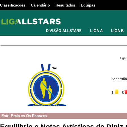
Classificações
Calendário
Resultados
Equipas
DIVISÃO ALLSTARS
LIGA A
LIGA B
Liga
Sebastião
1
0
Estrl Praia
vs
Os Rapazes
Equilíbrio e Notas Artísticas de Diniz 