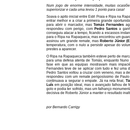
Num jogo de enorme intensidade, muitas ocasiõ
superiorizar e cada uma levou 1 ponto para casa!
Soava o apito inicial entre Estrl Praia e Ripa na Ra
entrar melhor e a criar a primeira grande oportunid
para abrir o marcador, mas
Tomás Fernandes
agi
respondeu com perigo, com
Pedro Santos
a ganh
conseguiu atacar a tempo, ficando a escassos instan
para o Ripa na Rapaqueca, mas encontrou um guardiã
assinou um grande remate, mas
Roberto Júnior (E
temperatura, com o nulo a persistir apesar do vo
prestes a aparecer.
O Ripa na Rapaqueca também esteve perto de marca
para uma defesa atenta de Tomás, enquanto Nuno M
fase em que as equipas mostravam mais impaciê
Fernandes teve de se aplicar com tudo e fez uma de
Pedro Santos voltou a cruzar com veneno, mas a def
respondeu com um remate perigosíssimo de Paulo
continuava a segurar o empate. Já na reta final,
Ti
Luís
em posição ideal, mas o avançado falhou de f
golo e podia ter sofrido, mas um falhanço monument
decisiva de Roberto Júnior a manter o resultado inal
por Bernardo Carrigy