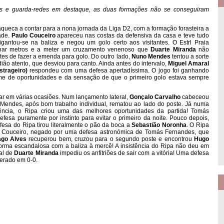
es e guarda-redes em destaque, as duas formações não se conseguiram
paqueca a contar para a nona jornada da Liga D2, com a formação forasteira a
ade.
Paulo Couceiro
apareceu nas costas da defensiva da casa e teve tudo
gantou-se na baliza e negou um golo certo aos visitantes. O Estrl Praia
ar metros e a meter um cruzamento venenoso que
Duarte Miranda
não
tes de fazer a emenda para golo. Do outro lado,
Nuno Mendes
tentou a sorte
o atento, que desviou para canto. Ainda antes do intervalo,
Miguel Amaral
strageiro)
respondeu com uma defesa apertadíssima. O jogo foi ganhando
lume de oportunidades e da sensação de que o primeiro golo estava sempre
r em várias ocasiões. Num lançamento lateral,
Gonçalo Carvalho
cabeceou
endes, após bom trabalho individual, rematou ao lado do poste. Já numa
ncia, o Ripa criou uma das melhores oportunidades da partida! Tomás
fesa puramente por instinto para evitar o primeiro da noite. Pouco depois,
esa do Ripa tirou literalmente o pão da boca a
Sebastião Noronha
. O Ripa
 Couceiro, negado por uma defesa astronómica de Tomás Fernandes, que
ago Alves
recuperou bem, cruzou para o segundo poste e encontrou
Hugo
orma escandalosa com a baliza à mercê! A insistência do Ripa não deu em
al de
Duarte Miranda
impediu os anfitriões de sair com a vitória! Uma defesa
terado em 0-0.