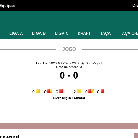
Di
Equipas
LIGA A
LIGA B
LIGA C
DRAFT
TAÇA
TAÇA CH
JOGO
Liga D2, 2026-03-26 às 23:00 @ São Miguel
Nota do árbitro: 3
0 - 0
0
0
0
2
0
0
MVP:
Miguel Amaral
 a zeros!