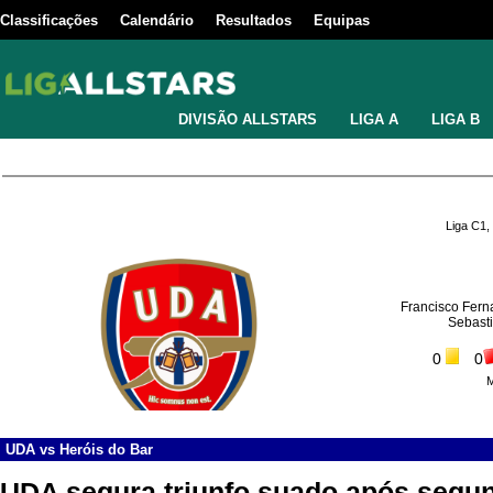
Classificações
Calendário
Resultados
Equipas
DIVISÃO ALLSTARS
LIGA A
LIGA B
Liga C1,
Francisco Fer
Sebast
0
0
UDA
vs
Heróis do Bar
UDA segura triunfo suado após segun