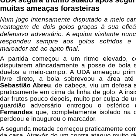
muitas ameaças forasteiras
Num jogo intensamente disputado a meio-ca
vantagem de dois golos graças à sua eficá
defensivo adversário. A equipa visitante nunc
respondeu sempre aos golos sofridos e 
marcador até ao apito final.
A partida começou a um ritmo elevado, 
disputarem afincadamente a posse de bola 
duelos a meio-campo. A UDA ameaçou prim
livre direto, a bola sobrevoou a área a
Sebastião Abreu
, de cabeça, viu um defesa a
praticamente em cima da linha de golo. A insi
dar frutos pouco depois, muito por culpa de u
guardião adversário entregou o esférico
Fernandes
que, completamente isolado na c
perdoou e inaugurou o marcador.
A segunda metade começou praticamente com
da casa. Através de um contra-ataque muito r