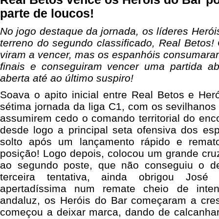
parte de loucos!
No jogo destaque da jornada, os líderes Heró
terreno do segundo classificado, Real Betos!
viram a vencer, mas os espanhóis consumaram
finais e conseguiram vencer uma partida ab
aberta até ao último suspiro!
Soava o apito inicial entre Real Betos e Her
sétima jornada da liga C1, com os sevilhanos 
assumirem cedo o comando territorial do enc
desde logo a principal seta ofensiva dos es
solto após um lançamento rápido e remat
posição! Logo depois, colocou um grande cr
ao segundo poste, que não conseguiu o d
terceira tentativa, ainda obrigou Jo
apertadíssima num remate cheio de inte
andaluz, os Heróis do Bar começaram a cre
começou a deixar marca, dando de calcanha