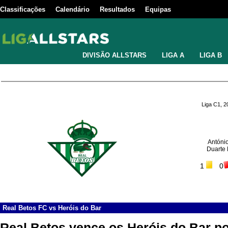
Classificações
Calendário
Resultados
Equipas
DIVISÃO ALLSTARS
LIGA A
LIGA B
Liga C1, 
António
Duarte
1
0
Real Betos FC
vs
Heróis do Bar
Real Betos vence os Heróis do Bar p