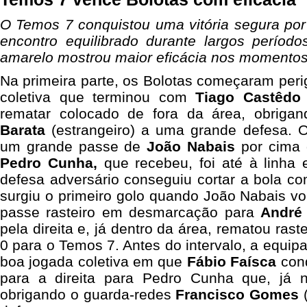
O Temos 7 conquistou uma vitória segura por
encontro equilibrado durante largos perío
amarelo mostrou maior eficácia nos momentos
Na primeira parte, os Bolotas começaram per
coletiva que terminou com
Tiago Castêdo
rematar colocado de fora da área, obriga
Barata
(estrangeiro) a uma grande defesa.
um grande passe de
João Nabais
por cima 
Pedro Cunha,
que recebeu, foi até à linha 
defesa adversário conseguiu cortar a bola co
surgiu o primeiro golo quando João Nabais v
passe rasteiro em desmarcação para
André
pela direita e, já dentro da área, rematou rast
0 para o Temos 7. Antes do intervalo, a equipa
boa jogada coletiva em que
Fábio Faísca
cond
para a direita para Pedro Cunha que, já n
obrigando o guarda-redes
Francisco Gomes
(