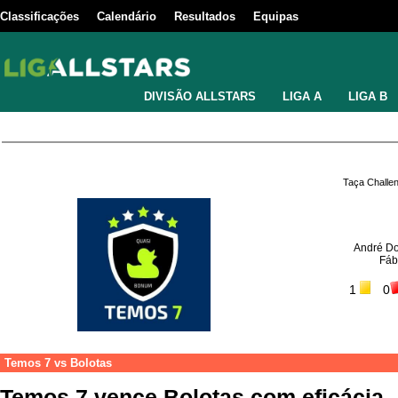
Classificações
Calendário
Resultados
Equipas
DIVISÃO ALLSTARS
LIGA A
LIGA B
Taça Challe
André D
Fáb
1
0
Temos 7
vs
Bolotas
Temos 7 vence Bolotas com eficácia