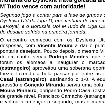
M’Tudo vence com autoridade!
Segundo jogo a contar para a fase de grupos 
Dyslexia Utd da Liga D, que vinham de um emp
LeRoyal, e o Borussia Doi M’Tudo da Liga C2
do desaire sofrido na primeira jornada.
O encontro começou com os Dyslexia Utd
despesas, com
Vicente Moura
a dar o prim
pontaria desejada. Pouco depois, o mesmo V
de um canto, serviu
Rodrigo Mendes
, que 
foram os alemães a inaugurar o marca
(estrangeiro)
aproveitou uma soberana oportu
frieza, fazendo a bola passar por entre as
Casal (estrangeiro)
, assinando o 1-0. A eq
pressão e
Gonçalo Miranda
serviu uma bola
Moura Pinheiro
, obrigando Pedro Casal (estr
de grande nível. Francisco Camacho (estrange
e voltou a ameaçar o segundo, mas o marca