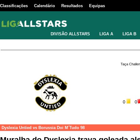
Classificações
Calendário
Resultados
Equipas
DIVISÃO ALLSTARS
LIGA A
LIGA B
Taça Challe
0
0
Dyslexia Untied
vs
Borussia Doi M´Tudo 98
Muralha do Dyslexia trava goleada al