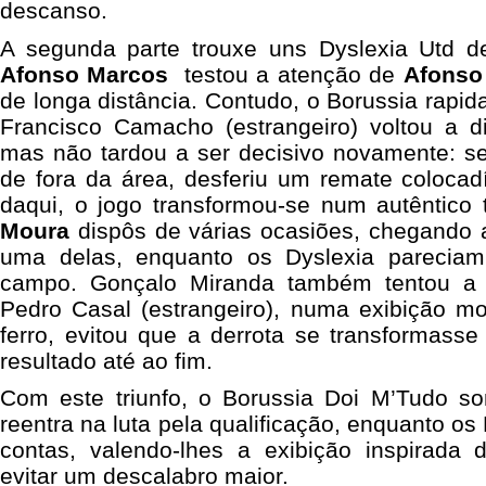
descanso.
A segunda parte trouxe uns Dyslexia Utd d
Afonso Marcos
testou a atenção de
Afonso
de longa distância. Contudo, o Borussia rapid
Francisco Camacho (estrangeiro) voltou a di
mas não tardou a ser decisivo novamente: s
de fora da área, desferiu um remate colocadí
daqui, o jogo transformou-se num autêntico
Moura
dispôs de várias ocasiões, chegando 
uma delas, enquanto os Dyslexia parecia
campo. Gonçalo Miranda também tentou a 
Pedro Casal (estrangeiro), numa exibição 
ferro, evitou que a derrota se transformass
resultado até ao fim.
Com este triunfo, o Borussia Doi M’Tudo s
reentra na luta pela qualificação, enquanto o
contas, valendo-lhes a exibição inspirada
evitar um descalabro maior.