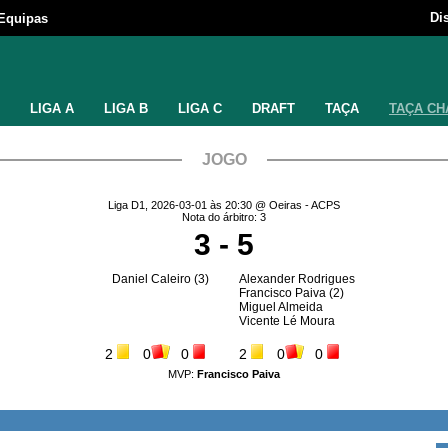
Di
Equipas
LIGA A
LIGA B
LIGA C
DRAFT
TAÇA
TAÇA CH
JOGO
Liga D1, 2026-03-01 às 20:30 @ Oeiras - ACPS
Nota do árbitro: 3
3 - 5
Daniel Caleiro
(3)
Alexander Rodrigues
Francisco Paiva
(2)
Miguel Almeida
Vicente Lé Moura
2
0
0
2
0
0
MVP:
Francisco Paiva