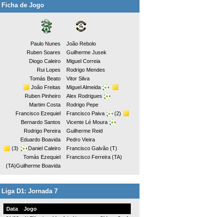
Ficha de Jogo
Paulo Nunes
João Rebolo
Ruben Soares
Guilherme Jusek
Diogo Caleiro
Miguel Correia
Rui Lopes
Rodrigo Mendes
Tomás Beato
Vitor Silva
João Freitas
Miguel Almeida
Ruben Pinheiro
Alex Rodrigues
Martim Costa
Rodrigo Pepe
Francisco Ezequiel
Francisco Paiva
(2)
Bernardo Santos
Vicente Lé Moura
Rodrigo Pereira
Guilherme Reid
Eduardo Boavida
Pedro Vieira
(3)
Daniel Caleiro
Francisco Galvão (T)
Tomás Ezequiel
Francisco Ferreira (TA)
(TA)Guilherme Boavida
Liga D1: Jornada 7
Data
Jogo