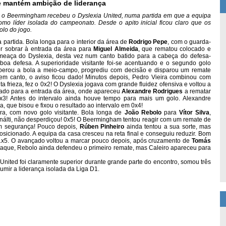
 e mantém ambição de liderança
1, o Beermingham recebeu o Dyslexia United, numa partida em que a equipa
como líder isolada do campeonato. Desde o apito inicial ficou claro que os
olo do jogo.
 partida. Bola longa para o interior da área de
Rodrigo Pepe
, com o guarda-
r sobrar à entrada da área para
Miguel Almeida
, que rematou colocado e
meaça do Dyslexia, desta vez num canto batido para a cabeça do defesa-
boa defesa.
A superioridade visitante foi-se acentuando e o segundo golo
erou a bola a meio-campo, progrediu com decisão e disparou um remate
 em canto, o aviso ficou dado! Minutos depois, Pedro Vieira combinou com
 frieza, fez o 0x2!
O Dyslexia jogava com grande fluidez ofensiva e voltou a
sado para a entrada da área, onde apareceu
Alexandre Rodrigues
a rematar
0x3! Antes do intervalo ainda houve tempo para mais um golo. Alexandre
va, que bisou e fixou o resultado ao intervalo em 0x4!
a, com novo golo visitante. Bola longa de
João Rebolo
para
Vítor Silva
,
enálti, não desperdiçou! 0x5! O Beermingham tentou reagir com um remate de
m segurança! Pouco depois,
Rúben Pinheiro
ainda tentou a sua sorte, mas
osicionado.
A equipa da casa cresceu na reta final e conseguiu reduzir. Bom
x5. O avançado voltou a marcar pouco depois, após cruzamento de
Tomás
-ataque, Rebolo ainda defendeu o primeiro remate, mas Caleiro apareceu para
United foi claramente superior durante grande parte do encontro, somou três
mir a liderança isolada da Liga D1.