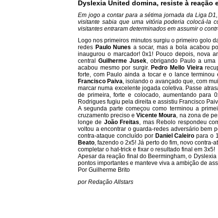
Dyslexia United domina, resiste à reação
Em jogo a contar para a sétima jornada da Liga D
visitante sabia que uma vitória poderia colocá-la 
visitantes entraram determinados em assumir o contr
Logo nos primeiros minutos surgiu o primeiro golo da
redes
Paulo Nunes
a socar, mas a bola acabou po
inaugurou o marcador! 0x1! Pouco depois, nova a
central
Guilherme Jusek
, obrigando Paulo a uma 
acabou mesmo por surgir.
Pedro Mello Vieira
recup
forte, com Paulo ainda a tocar e o lance terminou
Francisco Paiva
, isolando o avançado que, com muita
marcar numa excelente jogada coletiva. Passe atra
de primeira, forte e colocado, aumentando para 
Rodrigues fugiu pela direita e assistiu Francisco Pai
A segunda parte começou como terminou a primeir
cruzamento preciso e
Vicente Moura
, na zona de p
longe de
João Freitas
, mas Rebolo respondeu co
voltou a encontrar o guarda-redes adversário bem p
contra-ataque concluído por
Daniel Caleiro
para o 1
Beato
, fazendo o 2x5! Já perto do fim, novo contra
completar o hat-trick e fixar o resultado final em 3x5!
Apesar da reação final do Beermingham, o Dyslexia 
pontos importantes e manteve viva a ambição de assu
Por Guilherme Brito
por Redação Allstars