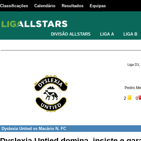
Classificações
Calendário
Resultados
Equipas
DIVISÃO ALLSTARS
LIGA A
LIGA B
Liga D1,
Pedro Mel
2
0
Dyslexia Untied
vs
Macário N. FC
Dyslexia Untied domina, insiste e gar