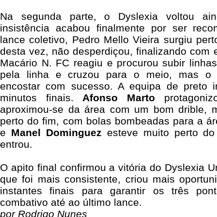
Na segunda parte, o Dyslexia voltou ai
insistência acabou finalmente por ser r
lance coletivo, Pedro Mello Vieira surgiu per
desta vez, não desperdiçou, finalizando com e
Macário N. FC reagiu e procurou subir linha
pela linha e cruzou para o meio, mas o
encostar com sucesso. A equipa de preto i
minutos finais.
Afonso
Marto
protagoniz
aproximou-se da área com um bom drible, m
perto do fim, com bolas bombeadas para a áre
e
Manel
Dominguez
esteve muito perto do
entrou.
O apito final confirmou a vitória do Dyslexia 
que foi mais consistente, criou mais oportu
instantes finais para garantir os três po
combativo até ao último lance.
por Rodrigo Nunes