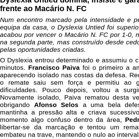
frente ao Macário N. FC
Num encontro marcado pela intensidade e pel
equipa da casa, o Dyslexia Untied foi superio
acabou por vencer o Macário N. FC por 1-0, 
na segunda parte, mas construído desde cedo
pelas oportunidades criadas.
O Dyslexia entrou determinado e assumiu o c
minutos.
Francisco
Paiva
foi o primeiro a 
aparecendo isolado nas costas da defesa. R
o remate saiu sem força e permitiu ao g
dificuldades. Pouco depois, voltou a surg
Novamente isolado, Paiva rematou desta ve
obrigando
Afonso
Selos
a uma bela defes
mantinha a pressão alta e criava sucessiv
momento algo confuso dentro da área,
Ped
libertar-se da marcação e tentou um rem
embateu na trave, mantendo o nulo ao interval