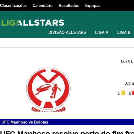
Classificações
Calendário
Resultados
Equipas
DIVISÃO ALLSTARS
LIGA A
LIGA B
Liga C1,
Afons
1
0
UFC Manhoso
vs
Bolotas
UFC Manhoso resolve perto do fim fre