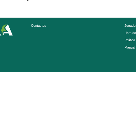
Contactos
Jogador
Lista d
Política
Manual 