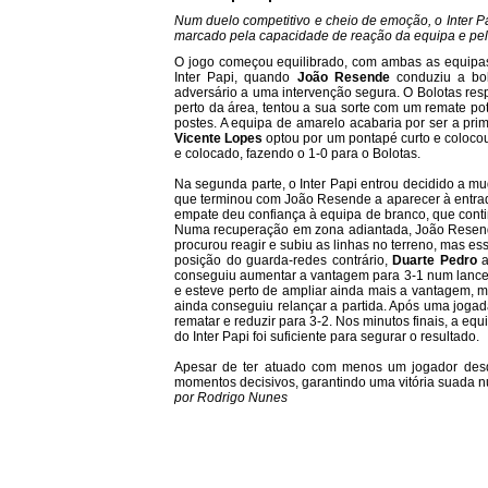
Num duelo competitivo e cheio de emoção, o Inter Pa
marcado pela capacidade de reação da equipa e pelo 
O jogo começou equilibrado, com ambas as equipas a
Inter Papi, quando
João
Resende
conduziu a bola
adversário a uma intervenção segura. O Bolotas re
perto da área, tentou a sua sorte com um remate po
postes. A equipa de amarelo acabaria por ser a pr
Vicente
Lopes
optou por um pontapé curto e coloco
e colocado, fazendo o 1-0 para o Bolotas.
Na segunda parte, o Inter Papi entrou decidido a m
que terminou com João Resende a aparecer à entrada
empate deu confiança à equipa de branco, que contin
Numa recuperação em zona adiantada, João Resende 
procurou reagir e subiu as linhas no terreno, mas e
posição do guarda-redes contrário,
Duarte
Pedro
a
conseguiu aumentar a vantagem para 3-1 num lance d
e esteve perto de ampliar ainda mais a vantagem, ma
ainda conseguiu relançar a partida. Após uma jogad
rematar e reduzir para 3-2. Nos minutos finais, a e
do Inter Papi foi suficiente para segurar o resultado.
Apesar de ter atuado com menos um jogador desde 
momentos decisivos, garantindo uma vitória suada n
por Rodrigo Nunes