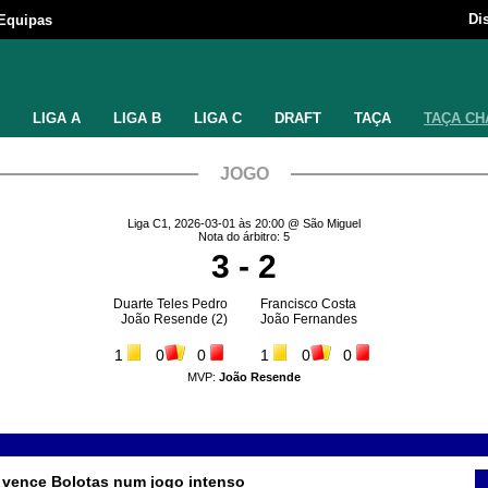
Di
Equipas
LIGA A
LIGA B
LIGA C
DRAFT
TAÇA
TAÇA CH
JOGO
Liga C1, 2026-03-01 às 20:00 @ São Miguel
Nota do árbitro: 5
3 - 2
Duarte Teles Pedro
Francisco Costa
João Resende
(2)
João Fernandes
1
0
0
1
0
0
MVP:
João Resende
 e vence Bolotas num jogo intenso