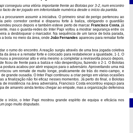
pi conseguiu uma vitória importante frente ao Bolotas por 3-2, num encontro
facto de ter jogado em inferioridade numérica desde o início da partida.
 procurarem assumir a iniciativa. O primeiro sinal de perigo pertenceu ao
 pelo corredor central e disparou forte à baliza, obrigando o guardião
spondeu pouco depois e também esteve perto de marcar.
Francisco
Costa
, já
tente, mas o guarda-redes do Inter Papi voltou a mostrar segurança entre os
imeira a desbloquear o marcador. Na sequência de um lance de bola parada,
u a bola no meio da área, onde
João
Fernandes
apareceu para rematar forte
udar o rumo do encontro. A reação surgiu através de uma boa jogada coletiva
 da área e a rematar forte e colocado para restabelecer a igualdade, 1-1. O
uou a pressionar alto e viria mesmo a completar a reviravolta pouco depois.
ficou de frente para a baliza e não desperdiçou, fazendo o 2-1. O Bolotas
ssa postura acabou por abrir espaços para o adversário. Aproveitando uma má
rriscou um remate de muito longe, praticamente de trás do meio-campo, e
e grande ousadia. O Inter Papi continuou a criar perigo em várias ocasiões
s a finalização não foi eficaz nesses momentos. Já perto do final, o Bolotas
a de insistência na área adversária, Francisco Costa encontrou espaço para
quipa de amarelo ainda tentou chegar ao empate, mas a organização defensiva
o início, o Inter Papi mostrou grande espírito de equipa e eficácia nos
um jogo muito disputado.