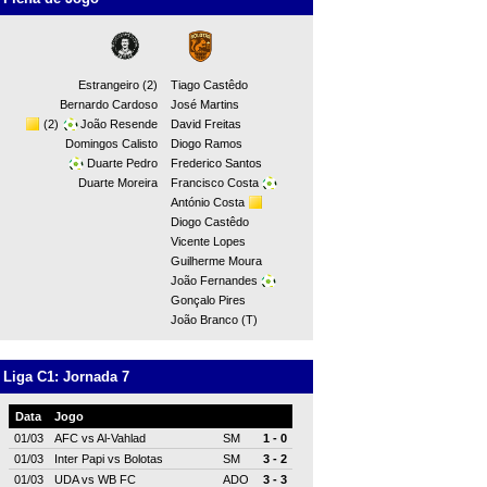
Estrangeiro (2)
Tiago Castêdo
Bernardo Cardoso
José Martins
(2)
João Resende
David Freitas
Domingos Calisto
Diogo Ramos
Duarte Pedro
Frederico Santos
Duarte Moreira
Francisco Costa
António Costa
Diogo Castêdo
Vicente Lopes
Guilherme Moura
João Fernandes
Gonçalo Pires
João Branco (T)
Liga C1: Jornada 7
Data
Jogo
01/03
AFC
vs
Al-Vahlad
SM
1 - 0
01/03
Inter Papi
vs
Bolotas
SM
3 - 2
01/03
UDA
vs
WB FC
ADO
3 - 3