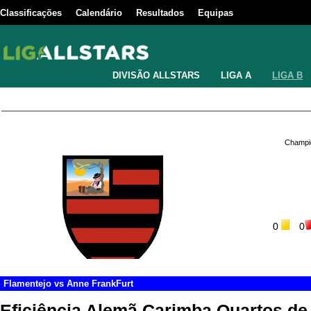
Classificações
Calendário
Resultados
Equipas
DIVISÃO ALLSTARS
LIGA A
LIGA B
Champio
0
0
Flamentejo
vs
Anne FrankFurt
Eficiência Alemã Carimba Quartos de 