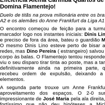
Domina Flamentejo!
Duelo de titãs na prova milionária entre os br
A2 e os alemães do Anne Frankfurt da Liga A1
O encontro começou de feição para a turm
marcador logo nos instantes iniciais:
Dinis Li
e preciso de fora da área, bateu o guardião
M
O mesmo Dinis Lino esteve perto de bisar a
redes, mas
Dino Pereira
( estrangeiro) salvou
corpo às balas. O Flamentejo tentou respond
viu o seu disparo tirar tinta ao poste, mas a ta
definitivamente ainda na primeira parte,
recebeu ordem de expulsão, deixando a 
elementos.
A segunda parte trouxe um Anne Frankfur
aproveitamento dos espaços. O 2-0 su
impressionante de
José Maria
pela ala direit
fortíssimo que não deu hipóteses a Mic