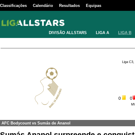
Classificações
Calendário
Resultados
Equipas
DIVISÃO ALLSTARS
LIGA A
LIGA B
Liga C3,
0
0
M
AFC Bodycount
vs
Sumás de Ananol
Sumás Ananol surpreende e conquista