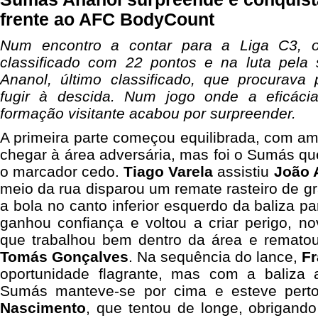
frente ao AFC BodyCount
Num encontro a contar para a Liga C3, 
classificado com 22 pontos e na luta pela
Ananol, último classificado, que procurava
fugir à descida. Num jogo onde a eficácia
formação visitante acabou por surpreender.
A primeira parte começou equilibrada, com a
chegar à área adversária, mas foi o Sumás q
o marcador cedo.
Tiago Varela
assistiu
João 
meio da rua disparou um remate rasteiro de g
a bola no canto inferior esquerdo da baliza pa
ganhou confiança e voltou a criar perigo, n
que trabalhou bem dentro da área e remato
Tomás Gonçalves
. Na sequência do lance,
Fr
oportunidade flagrante, mas com a baliza 
Sumás manteve-se por cima e esteve per
Nascimento
, que tentou de longe, obrigan