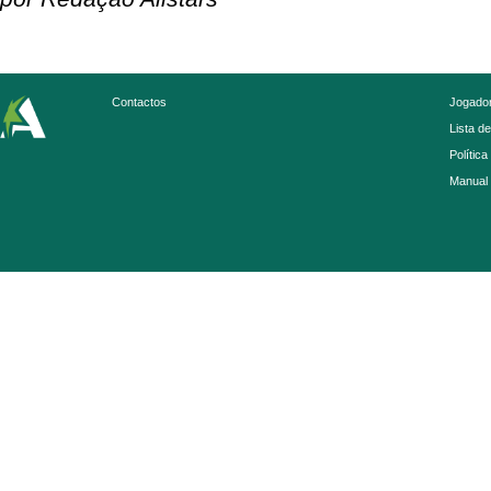
Contactos
Jogador
Lista d
Política
Manual 