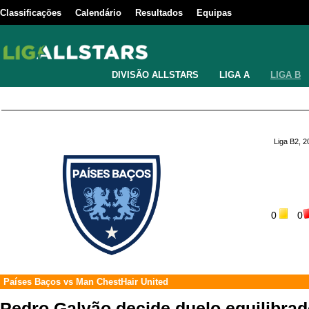
Classificações
Calendário
Resultados
Equipas
DIVISÃO ALLSTARS
LIGA A
LIGA B
Liga B2, 
0
0
Países Baços
vs
Man ChestHair United
Pedro Galvão decide duelo equilibrad