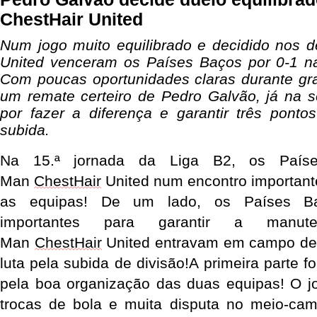
ChestHair United
Num jogo muito equilibrado e decidido nos d
United venceram os Países Baços por 0-1 na
Com poucas oportunidades claras durante gra
um remate certeiro de Pedro Galvão, já na 
por fazer a diferença e garantir três ponto
subida.
Na 15.ª jornada da Liga B2, os País
Man
ChestHair
United num encontro importan
as equipas
!
De um lado, os Países Ba
importantes para garantir a manu
Man
ChestHair
United entravam em campo de
luta pela subida de divisão
!
A primeira parte f
pela boa organização das duas equipas
!
O jo
trocas de bola e muita disputa no meio-ca