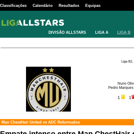
Classificações
Calendário
Resultados
Equipas
DIVISÃO ALLSTARS
LIGA A
LIGA B
Liga B2,
Nuno Olive
Pedro Marques 
1
1
Man ChestHair United
vs
ADC Reformados
Empate intenso entre Man ChestHair