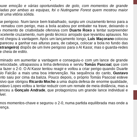
trouxe emoção e várias oportunidades de golo, com momentos de grande
riadas por ambas as equipas, foi o Nutingame Forest quem mostrou maior
r uma vitória sólida.
-se perigoso. Num lance bem trabalhado, surgiu um cruzamento tenso para a
rematou com perigo, mas a bola acabou por embater na trave, deixando o
vo momento de criatividade ofensiva com
Duarte Roxo
a tentar surpreender
xcelente cruzamento, num gesto técnico arrojado que levantou aplausos. No
orest chegou à vantagem. Após um lançamento longo,
Luís Maçorano
colocou
pareceu a ganhar nas alturas para, de cabeça, colocar a bola no fundo das
strangeiro)
dispôs de um livre perigoso para o Al Kassr, mas o guarda-redes
cheia de estilo.
terminado em aumentar a vantagem e conseguiu-o com um lance de grande
elocidade, ultrapassou a linha defensiva e serviu
Tomás Pascoal
, que com
 fazer o 2-0. O Al Kassr tentou reagir e voltou a criar perigo quando Duarte
alo Falcão a mais uma boa intervenção. Na sequência do canto,
Gustavo
to saiu por cima da baliza. Pouco depois, o próprio Tomás Pascoal esteve
nsivo que obrigou
Ricardo Mocho
a uma dupla defesa de enorme qualidade,
ustavo Lopes voltou a tentar reduzir com um remate de meia distância, mas a
rtenceu a
Gonçalo Andrade
, que protagonizou um grande lance individual e
vel.
z nos momentos-chave e segurou o 2-0, numa partida equilibrada mas onde a
rença.