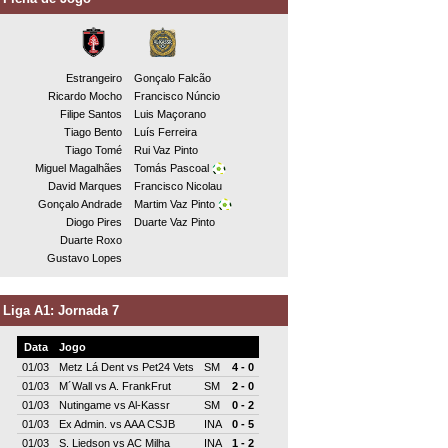
Estrangeiro
Gonçalo Falcão
Ricardo Mocho
Francisco Núncio
Filipe Santos
Luis Maçorano
Tiago Bento
Luís Ferreira
Tiago Tomé
Rui Vaz Pinto
Miguel Magalhães
Tomás Pascoal
David Marques
Francisco Nicolau
Gonçalo Andrade
Martim Vaz Pinto
Diogo Pires
Duarte Vaz Pinto
Duarte Roxo
Gustavo Lopes
Liga A1: Jornada 7
Data
Jogo
01/03
Metz Lá Dent
vs
Pet24 Vets
SM
4 - 0
01/03
M´Wall
vs
A. FrankFrut
SM
2 - 0
01/03
Nutingame
vs
Al-Kassr
SM
0 - 2
01/03
Ex Admin.
vs
AAA CSJB
INA
0 - 5
01/03
S. Liedson
vs
AC Milha
INA
1 - 2