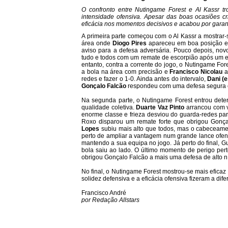
O confronto entre Nutingame Forest e Al Kassr 
intensidade ofensiva. Apesar das boas ocasiões c
eficácia nos momentos decisivos e acabou por garanti
A primeira parte começou com o Al Kassr a mostrar
área onde
Diogo Pires
apareceu em boa posição e 
aviso para a defesa adversária. Pouco depois, no
tudo e todos com um remate de escorpião após um e
entanto, contra a corrente do jogo, o Nutingame F
a bola na área com precisão e
Francisco Nicolau
a
redes e fazer o 1-0. Ainda antes do intervalo,
Dani (e
Gonçalo Falcão
respondeu com uma defesa segura e 
Na segunda parte, o Nutingame Forest entrou de
qualidade coletiva.
Duarte Vaz Pinto
arrancou com v
enorme classe e frieza desviou do guarda-redes para
Roxo disparou um remate forte que obrigou Gonç
Lopes
subiu mais alto que todos, mas o cabeceamen
perto de ampliar a vantagem num grande lance ofe
mantendo a sua equipa no jogo. Já perto do final, G
bola saiu ao lado. O último momento de perigo pe
obrigou Gonçalo Falcão a mais uma defesa de alto ní
No final, o Nutingame Forest mostrou-se mais efica
solidez defensiva e a eficácia ofensiva fizeram a dife
Francisco André
por Redação Allstars