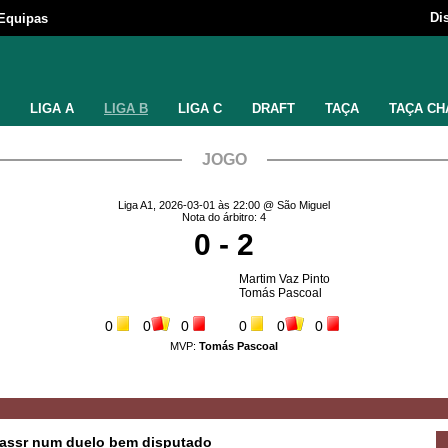
Di
Equipas
LIGA A
LIGA B
LIGA C
DRAFT
TAÇA
TAÇA CH
JOGO
Liga A1, 2026-03-01 às 22:00 @ São Miguel
Nota do árbitro: 4
0 - 2
Martim Vaz Pinto
Tomás Pascoal
0
0
0
0
0
0
MVP:
Tomás Pascoal
 Kassr num duelo bem disputado