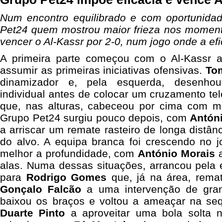
Num encontro equilibrado e com oportunidade
Pet24 quem mostrou maior frieza nos moment
vencer o Al-Kassr por 2-0, num jogo onde a efi
A primeira parte começou com o Al-Kassr a
assumir as primeiras iniciativas ofensivas.
To
dinamizador e, pela esquerda, desenho
individual antes de colocar um cruzamento te
que, nas alturas, cabeceou por cima com mu
Grupo Pet24 surgiu pouco depois, com
Antón
a arriscar um remate rasteiro de longa distân
do alvo. A equipa branca foi crescendo no 
melhor a profundidade, com
António Morais
a
alas. Numa dessas situações, arrancou pela 
para
Rodrigo Gomes
que, já na área, remat
Gonçalo Falcão
a uma intervenção de gran
baixou os braços e voltou a ameaçar na se
Duarte Pinto
a aproveitar uma bola solta 