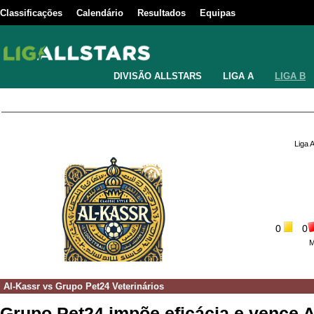
Classificações
Calendário
Resultados
Equipas
DIVISÃO ALLSTARS
LIGA A
LIGA B
Liga 
0
0
M
Al-Kassr
vs
Grupo Pet24 Veterinários
Grupo Pet24 impõe eficácia e vence A