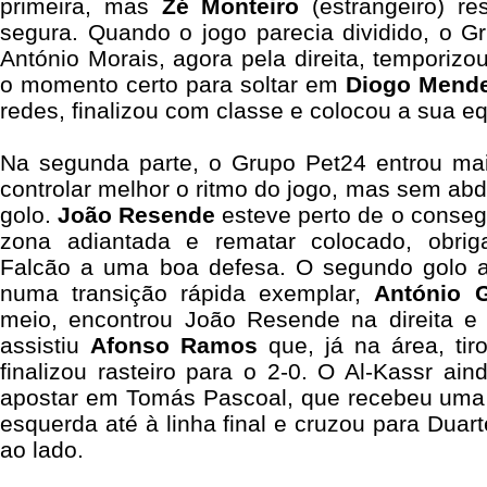
primeira, mas
Zé Monteiro
(estrangeiro) r
segura. Quando o jogo parecia dividido, o Gr
António Morais, agora pela direita, temporiz
o momento certo para soltar em
Diogo Mend
redes, finalizou com classe e colocou a sua 
Na segunda parte, o Grupo Pet24 entrou mai
controlar melhor o ritmo do jogo, mas sem abd
golo.
João Resende
esteve perto de o conseg
zona adiantada e rematar colocado, obri
Falcão a uma boa defesa. O segundo golo a
numa transição rápida exemplar,
António 
meio, encontrou João Resende na direita e e
assistiu
Afonso Ramos
que, já na área, ti
finalizou rasteiro para o 2-0. O Al-Kassr ain
apostar em Tomás Pascoal, que recebeu uma b
esquerda até à linha final e cruzou para Duar
ao lado.