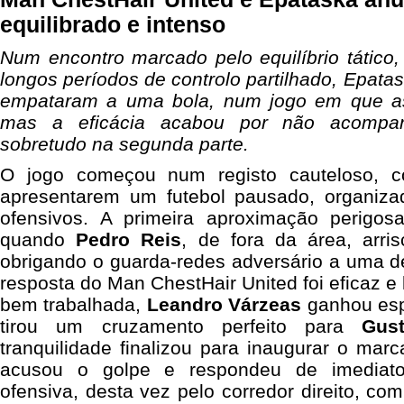
equilibrado e intenso
Num encontro marcado pelo equilíbrio tático,
longos períodos de controlo partilhado, Epata
empataram a uma bola, num jogo em que as 
mas a eficácia acabou por não acompan
sobretudo na segunda parte.
O jogo começou num registo cauteloso, 
apresentarem um futebol pausado, organiz
ofensivos. A primeira aproximação perigos
quando
Pedro
Reis
, de fora da área, arr
obrigando o guarda-redes adversário a uma d
resposta do Man ChestHair United foi eficaz e 
bem trabalhada,
Leandro
Várzeas
ganhou espa
tirou um cruzamento perfeito para
Gus
tranquilidade finalizou para inaugurar o mar
acusou o golpe e respondeu de imediat
ofensiva, desta vez pelo corredor direito, co