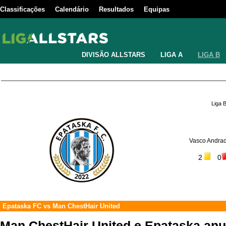
Classificações
Calendário
Resultados
Equipas
DIVISÃO ALLSTARS
LIGA A
LIGA B
Liga 
Vasco Andrad
2
0
Epataska FC
vs
Man ChestHair United
Man ChestHair United e Epataska an