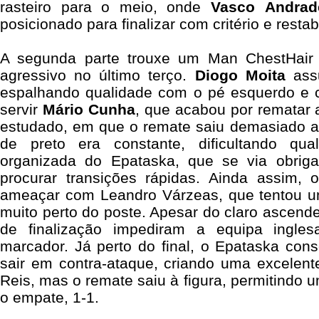
rasteiro para o meio, onde
Vasco
Andrad
posicionado para finalizar com critério e resta
A segunda parte trouxe um Man ChestHair
agressivo no último terço.
Diogo
Moita
assu
espalhando qualidade com o pé esquerdo e cr
servir
Mário
Cunha
, que acabou por rematar a
estudado, em que o remate saiu demasiado a
de preto era constante, dificultando qua
organizada do Epataska, que se via obrig
procurar transições rápidas. Ainda assim,
ameaçar com Leandro Várzeas, que tentou u
muito perto do poste. Apesar do claro ascend
de finalização impediram a equipa ingle
marcador. Já perto do final, o Epataska con
sair em contra-ataque, criando uma excelent
Reis, mas o remate saiu à figura, permitindo
o empate, 1-1.