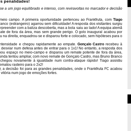
s penalidades!
-se a um jogo equilibrado e intenso, com reviravoltas no marcador e decisão
meio campo. A primeira oportunidade pertenceu ao Frankfruta, com
Tiago
ranco (estrangeiro) agarrou sem dificuldade! A resposta dos visitantes surgiu
urpreender com a baliza descoberta, mas a bola saiu ao lado! A equipa alemã
ate de fora da área, mas sem grande perigo. O golo inaugural acabou por
 na direita, enquadrou-se e disparou forte e colocado, sem hipóteses para o
 intensidade e chegou rapidamente ao empate.
Gonçalo Castro
recebeu à
a desviar num defesa antes de entrar para o 1x1! No entanto, a resposta dos
ou espaço no meio-campo e disparou um remate potente de fora da área,
ainda tentou ampliar, com novo remate de Gonçalo Castro, mas Bruno Branco
 chegou novamente à igualdade num contra-ataque rápido! Tiago assistiu
ematou rasteiro para o 2x2!
, a decisão foi para as grandes penalidades, onde o Frankfruta FC acabou
 vitória num jogo de emoções fortes.