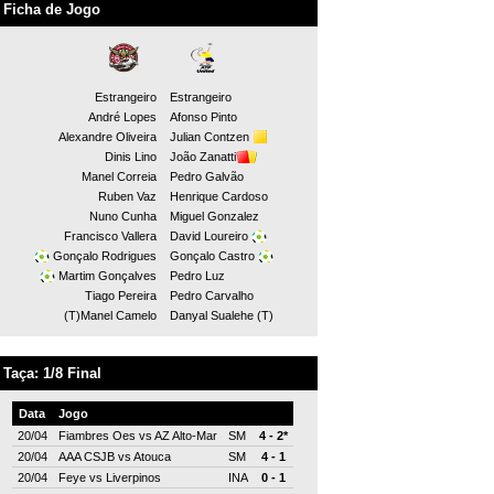
Ficha de Jogo
Estrangeiro
Estrangeiro
André Lopes
Afonso Pinto
Alexandre Oliveira
Julian Contzen
Dinis Lino
João Zanatti
Manel Correia
Pedro Galvão
Ruben Vaz
Henrique Cardoso
Nuno Cunha
Miguel Gonzalez
Francisco Vallera
David Loureiro
Gonçalo Rodrigues
Gonçalo Castro
Martim Gonçalves
Pedro Luz
Tiago Pereira
Pedro Carvalho
(T)Manel Camelo
Danyal Sualehe (T)
Taça: 1/8 Final
Data
Jogo
20/04
Fiambres Oes
vs
AZ Alto-Mar
SM
4 - 2*
20/04
AAA CSJB
vs
Atouca
SM
4 - 1
20/04
Feye
vs
Liverpinos
INA
0 - 1