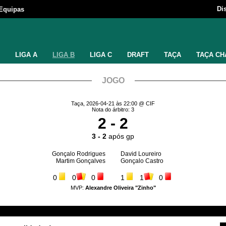
Di
Equipas
LIGA A
LIGA B
LIGA C
DRAFT
TAÇA
TAÇA CH
JOGO
Taça, 2026-04-21 às 22:00 @ CIF
Nota do árbitro: 3
2 - 2
3 - 2
após gp
Gonçalo Rodrigues
David Loureiro
Martim Gonçalves
Gonçalo Castro
0
0
0
1
1
0
MVP:
Alexandre Oliveira "Zinho"