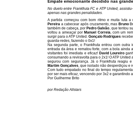
Empate emocionante decidido nas grande
No duelo entre Frankfruta FC e ATP United, assistiu
apenas nas grandes penalidades.
A partida começou com bom ritmo e muita luta a 
Pereira
a cabecear após cruzamento, mas
Bruno
B
também de cabeça, por
Pedro Galvão
, que tentou s
voltou a ameaçar por
Manuel Correia
, com um rem
surgir para o ATP United.
Gonçalo Rodrigues
recebeu
guarda-redes, fazendo o 0x1!
Na segunda parte, o Frankfruta entrou com outra
entrada da área e rematou forte, com a bola ainda 
visitantes foi imediata e eficaz!
David Loureiro
ganh
consumando a reviravolta para o 2x1! O ATP United 
segurou com segurança. Já o Frankfruta reagiu e
Martim Gonçalves
, que isolado não desperdiçou e r
Com tudo empatado no final do tempo regulamentar
por ser mais eficaz, vencendo por 3x2 e garantindo a
Por Guilherme Brito
por Redação Allstars