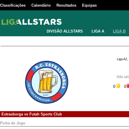
Classificações
Calendário
Resultados
Equipas
DIVISÃO ALLSTARS
LIGA A
LIGA B
Liga A2,
Não atr
0
0
Estrasborga
vs
Futah Sports Club
Ficha de Jogo