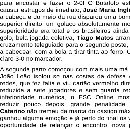
para encostar e fazer o 2-0! O Botafofo es
causar estragos de imediato,
José Maria Ingl
a cabeça e do meio da rua disparou uma bom
superior direito, um golaço absolutamente m
superioridade era total e os brasileiros aind
golo, bela jogada coletiva,
Tiago Matos
arran
cruzamento teleguiado para o segundo poste
a cabecear, com a bola a tirar tinta ao ferro
claro 3-0 no marcador.
A segunda parte começou com mais uma má n
João Leão isolou se nas costas da defesa 
redes, que fez falta e viu cartão vermelho di
reduzida a sete jogadores e sem guarda re
inferioridade numérica, o ESC Online mos
reduzir pouco depois, grande penalidad
Catarino
não tremeu da marca do castigo máxi
ganhou alguma emoção e já perto do final os 
oportunidade de relançar o encontro, nova