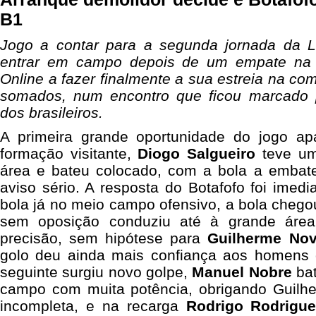
B1
Jogo a contar para a segunda jornada da L
entrar em campo depois de um empate na 
Online a fazer finalmente a sua estreia na co
somados, num encontro que ficou marcado p
dos brasileiros.
A primeira grande oportunidade do jogo ap
formação visitante,
Diogo Salgueiro
teve um
área e bateu colocado, com a bola a embat
aviso sério. A resposta do Botafofo foi imedi
bola já no meio campo ofensivo, a bola cheg
sem oposição conduziu até à grande áre
precisão, sem hipótese para
Guilherme Nov
golo deu ainda mais confiança aos homens 
seguinte surgiu novo golpe,
Manuel Nobre
bat
campo com muita potência, obrigando Guilh
incompleta, e na recarga
Rodrigo Rodrigu