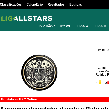
Classificações
Calendário
Resultados
Equipas
DIVISÃO ALLSTARS
LIGA A
LIGA B
Liga B1, 
Guilher
José Mar
Rodrigo 
4
0
Botafofo
vs
ESC Online
Arranque demolidor decide e Botafof