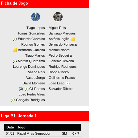
Ficha de Jogo
Tiago Lopes
Miguel Reis
Tomás Gonçalves
Santiago Marques
Eduardo Carvalho
António Inglês
Rodrigo Gomes
Bernardo Fonseca
Bernardo Carreira
Manuel Nobre
Tiago Martos
Pedro Sequeira
Martim Quaresma
Gonçalo Teixeira
Lourenço Domingues
Rodrigo Rodrigues
Vasco Reis
Diogo Ribeiro
Vasco Jorge
Guilherme Prates
David Monteiro
João Leão
(3)
Gil Ramos
Salvador Ribeiro
João Pedro Alves
Gonçalo Rodrigues
Liga B1: Jornada 1
Data
Jogo
04/01
Rapid V.
vs
Sempudor
SM
0 - 7