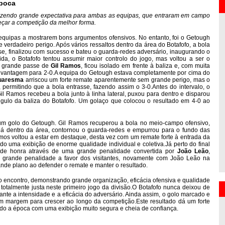
época
trazendo grande expectativa para ambas as equipas, que entraram em campo
eçar a competição da melhor forma.
 equipas a mostrarem bons argumentos ofensivos. No entanto, foi o Getough
 verdadeiro perigo. Após vários ressaltos dentro da área do Botafofo, a bola
e, finalizou com sucesso e bateu o guarda-redes adversário, inaugurando o
da, o Botafofo tentou assumir maior controlo do jogo, mas voltou a ser o
 grande passe de
Gil Ramos
, ficou isolado em frente à baliza e, com muita
a vantagem para 2-0.A equipa do Getough estava completamente por cima do
Quaresma
arriscou um forte remate aparentemente sem grande perigo, mas o
 permitindo que a bola entrasse, fazendo assim o 3-0.Antes do intervalo, o
il Ramos recebeu a bola junto à linha lateral, puxou para dentro e disparou
ulo da baliza do Botafofo. Um golaço que colocou o resultado em 4-0 ao
m golo do Getough. Gil Ramos recuperou a bola no meio-campo ofensivo,
 já dentro da área, contornou o guarda-redes e empurrou para o fundo das
os voltou a estar em destaque, desta vez com um remate forte à entrada da
 uma exibição de enorme qualidade individual e coletiva.Já perto do final
o de honra através de uma grande penalidade convertida por
João Leão
,
 grande penalidade a favor dos visitantes, novamente com João Leão na
nde plano ao defender o remate e manter o resultado.
 o encontro, demonstrando grande organização, eficácia ofensiva e qualidade
e totalmente justa neste primeiro jogo da divisão.O Botafofo nunca deixou de
rante a intensidade e a eficácia do adversário. Ainda assim, o golo marcado e
m margem para crescer ao longo da competição.Este resultado dá um forte
do a época com uma exibição muito segura e cheia de confiança.