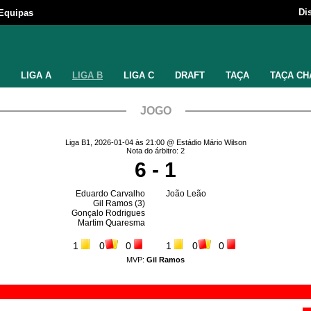
Di
Equipas
LIGA A
LIGA B
LIGA C
DRAFT
TAÇA
TAÇA CH
JOGO
Liga B1, 2026-01-04 às 21:00 @ Estádio Mário Wilson
Nota do árbitro: 2
6 - 1
Eduardo Carvalho
João Leão
Gil Ramos
(3)
Gonçalo Rodrigues
Martim Quaresma
1
0
0
1
0
0
MVP:
Gil Ramos