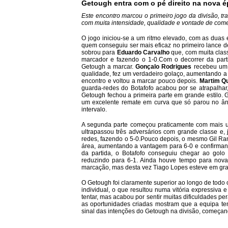
Getough entra com o pé direito na nova 
Este encontro marcou o primeiro jogo da divisão, 
com muita intensidade, qualidade e vontade de com
O jogo iniciou-se a um ritmo elevado, com as duas
quem conseguiu ser mais eficaz no primeiro lance de
sobrou para
Eduardo Carvalho
que, com muita class
marcador e fazendo o 1-0.Com o decorrer da parti
Getough a marcar.
Gonçalo Rodrigues
recebeu um
qualidade, fez um verdadeiro golaço, aumentando 
encontro e voltou a marcar pouco depois.
Martim 
guarda-redes do Botafofo acabou por se atrapalhar,
Getough fechou a primeira parte em grande estilo. G
um excelente remate em curva que só parou no âng
intervalo.
A segunda parte começou praticamente com mais u
ultrapassou três adversários com grande classe e,
redes, fazendo o 5-0.Pouco depois, o mesmo Gil Ram
área, aumentando a vantagem para 6-0 e confirmando
da partida, o Botafofo conseguiu chegar ao gol
reduzindo para 6-1. Ainda houve tempo para nova
marcação, mas desta vez Tiago Lopes esteve em gra
O Getough foi claramente superior ao longo de todo
individual, o que resultou numa vitória expressiva 
tentar, mas acabou por sentir muitas dificuldades pe
as oportunidades criadas mostram que a equipa te
sinal das intenções do Getough na divisão, começan