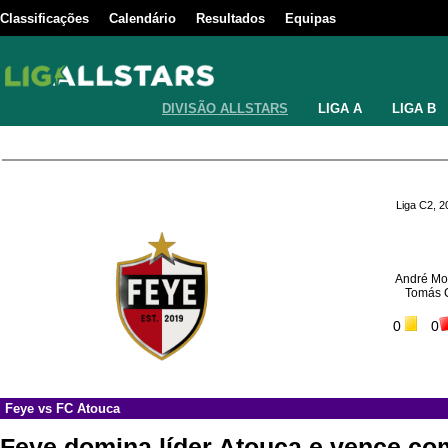
Classificações
Calendário
Resultados
Equipas
DIVISÃO ALLSTARS
LIGA A
LIGA B
Liga C2, 
André Mo
Tomás 
0
0
Feye
vs
FC Atouca
Feye domina líder Atouca e vence co