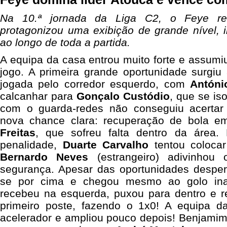
Na 10.ª jornada da Liga C2, o Feye re
protagonizou uma exibição de grande nível, 
ao longo de toda a partida.
A equipa da casa entrou muito forte e assumi
jogo. A primeira grande oportunidade surgiu
jogada pelo corredor esquerdo, com
Antóni
calcanhar para
Gonçalo Custódio
, que se is
com o guarda-redes não conseguiu acertar 
nova chance clara: recuperação de bola e
Freitas
, que sofreu falta dentro da área
penalidade,
Duarte Carvalho
tentou coloca
Bernardo Neves
(estrangeiro) adivinhou
segurança.
Apesar das oportunidades despe
se por cima e chegou mesmo ao golo in
recebeu na esquerda, puxou para dentro e 
primeiro poste, fazendo o 1x0! A equipa d
acelerador e ampliou pouco depois! Benjamim