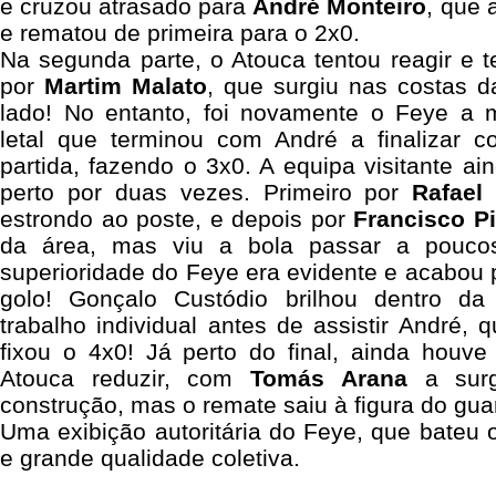
e cruzou atrasado para
André Monteiro
, que 
e rematou de primeira para o 2x0.
Na segunda parte, o Atouca tentou reagir e 
por
Martim Malato
, que surgiu nas costas 
lado! No entanto, foi novamente o Feye a 
letal que terminou com André a finalizar 
partida, fazendo o 3x0.
A equipa visitante ai
perto por duas vezes. Primeiro por
Rafael
estrondo ao poste, e depois por
Francisco P
da área, mas viu a bola passar a poucos
superioridade do Feye era evidente e acabou 
golo! Gonçalo Custódio brilhou dentro d
trabalho individual antes de assistir André, 
fixou o 4x0! Já perto do final, ainda houv
Atouca reduzir, com
Tomás Arana
a surg
construção, mas o remate saiu à figura do gua
Uma exibição autoritária do Feye, que bateu o
e grande qualidade coletiva.