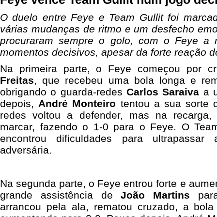
O duelo entre Feye e Team Gullit foi marcad
várias mudanças de ritmo e um desfecho emo
procuraram sempre o golo, com o Feye a re
momentos decisivos, apesar da forte reação do 
Na primeira parte, o Feye começou por c
Freitas
, que recebeu uma bola longa e rema
obrigando o guarda-redes
Carlos Saraiva
a u
depois,
André Monteiro
tentou a sua sorte d
redes voltou a defender, mas na recarga, 
marcar, fazendo o 1-0 para o Feye. O Team 
encontrou dificuldades para ultrapassar
adversária.
Na segunda parte, o Feye entrou forte e aum
grande assistência de
João Martins
pa
arrancou pela ala, rematou cruzado, a bola