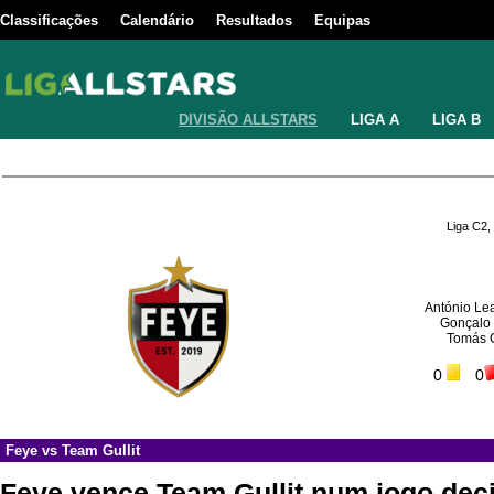
Classificações
Calendário
Resultados
Equipas
DIVISÃO ALLSTARS
LIGA A
LIGA B
Liga C2,
António Le
Gonçalo 
Tomás 
0
0
Feye
vs
Team Gullit
Feye vence Team Gullit num jogo dec