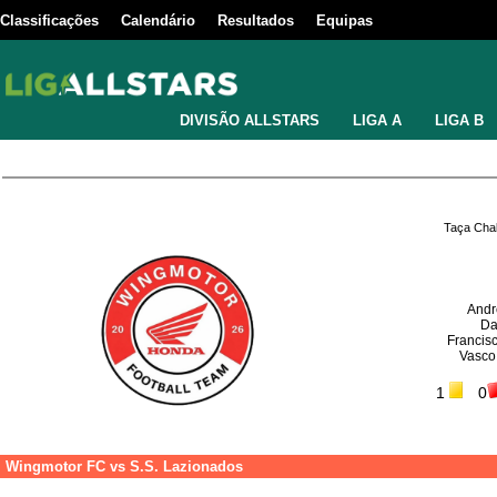
Classificações
Calendário
Resultados
Equipas
DIVISÃO ALLSTARS
LIGA A
LIGA B
Taça Chal
Andr
Da
Francis
Vasco
1
0
Wingmotor FC
vs
S.S. Lazionados