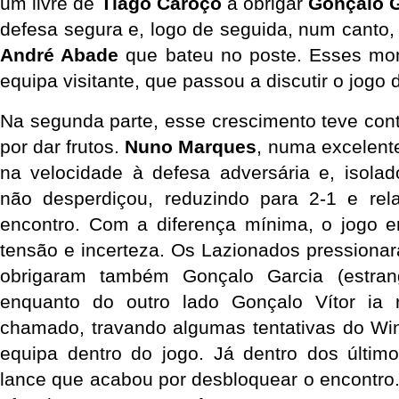
um livre de 
Tiago Caroço
 a obrigar 
Gonçalo G
André Abade
 que bateu no poste. Esses mo
equipa visitante, que passou a discutir o jogo 
Na segunda parte, esse crescimento teve con
por dar frutos. 
Nuno Marques
, numa excelente
na velocidade à defesa adversária e, isolad
não desperdiçou, reduzindo para 2-1 e rel
encontro. Com a diferença mínima, o jogo e
tensão e incerteza. Os Lazionados pressiona
obrigaram também Gonçalo Garcia (estrange
enquanto do outro lado Gonçalo Vítor ia
chamado, travando algumas tentativas do Wi
equipa dentro do jogo. Já dentro dos último
lance que acabou por desbloquear o encontro