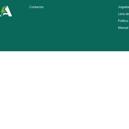
Contactos
Jogador
Lista d
Política
Manual 