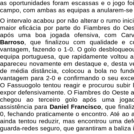
as oportunidades foram escassas e o jogo fo
campo, com ambas as equipas a anularem-se
O intervalo acabou por não alterar o rumo inic
maior eficácia por parte do Fiambres do Oes
após uma boa jogada ofensiva, com Carv
Barroso
, que finalizou com qualidade e 
vantagem, fazendo o 1-0. O golo desbloqueou
equipa portuguesa, que rapidamente voltou a
apareceu novamente em destaque e, desta v
de média distância, colocou a bola no fun
vantagem para 2-0 e confirmando o seu exce
O Fassuogolo tentou reagir e procurou subir
expor defensivamente. O Fiambres do Oeste a
chegou ao terceiro golo após uma joga
assistência para
Daniel Francisco
, que final
0, fechando praticamente o encontro. Até ao ap
ainda tentou reduzir, mas encontrou uma d
guarda-redes seguro, que garantiram a baliza 