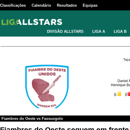
Classificações
Calendário
Resultados
Equipas
DIVISÃO ALLSTARS
LIGA A
LIGA B
Taça
Daniel 
Henrique B
0
0
Fiambres do Oeste
vs
Fassuogolo
Fiambres do Oeste seguem em frente 