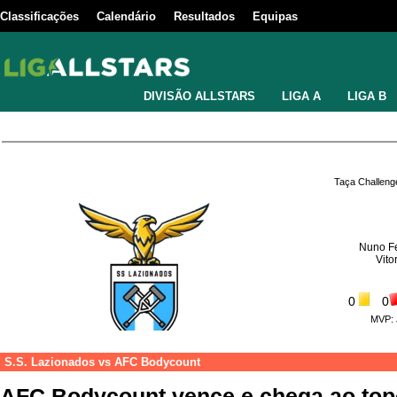
Classificações
Calendário
Resultados
Equipas
DIVISÃO ALLSTARS
LIGA A
LIGA B
Taça Challeng
Nuno F
Vito
0
0
MVP:
S.S. Lazionados
vs
AFC Bodycount
AFC Bodycount vence e chega ao top