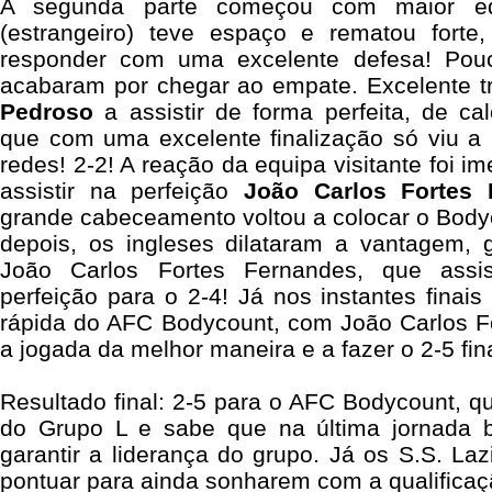
A segunda parte começou com maior equ
(estrangeiro) teve espaço e rematou forte
responder com uma excelente defesa! Pou
acabaram por chegar ao empate. Excelente t
Pedroso
a assistir de forma perfeita, de ca
que com uma excelente finalização só viu a 
redes! 2-2! A reação da equipa visitante foi i
assistir na perfeição
João Carlos Fortes 
grande cabeceamento voltou a colocar o Bodyc
depois, os ingleses dilataram a vantagem, g
João Carlos Fortes Fernandes, que assi
perfeição para o 2-4! Já nos instantes finais
rápida do AFC Bodycount, com João Carlos Fo
a jogada da melhor maneira e a fazer o 2-5 fina
Resultado final: 2-5 para o AFC Bodycount, q
do Grupo L e sabe que na última jornada 
garantir a liderança do grupo. Já os S.S. La
pontuar para ainda sonharem com a qualificaç