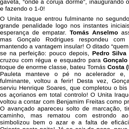
gaveta, “onde a coruja dorme”, inaugurando
e fazendo o 1-0!
O Unita Iraque entrou fulminante no segun
grande penalidade logo nos instantes iniciai
esperança de empatar.
Tomás Anselmo
ass
mas Gonçalo Rodrigues respondeu com 
mantendo a vantagem insular! O ditado “quem 
se na perfeição: pouco depois,
Pedro Silva
cruzou com régua e esquadro para
Gonçalo
toque de enorme classe, bateu Tomás
Costa (
Pauleta manteve o pé no acelerador e, 
fulminante, voltou a ferir! Desta vez, Gonç
serviu Henrique Soares, que completou o bis
os açorianos em total controlo! O Unita Ira
voltou a contar com Benjamim Freitas como pri
O avançado apareceu solto de marcação, ti
caminho, mas rematou com estrondo ao
simbolizou bem o azar e a falta de eficá