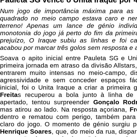
Num jogo de importância máxima para as 
quadrado no meio campo estava caro e ne
terreno! Apenas um lance de génio indivi
monotonia do jogo já perto do fim da primeira
prejuízo, O Iraque subiu as linhas e foi c
acabou por marcar três golos sem resposta e 
Soava o apito inicial entre Pauleta SG e Un
primeira jornada em atraso da divisão Allstar
entrarem muito intensas no meio-campo, d
agressividade e sem conceder espaços fáce
inicial, foi o Unita Iraque a criar a primeir
Freita
s recuperou a bola junto à linha de
apertado, tentou surpreender
Gonçalo Rodr
mas atirou ao lado. Na resposta açoriana,
Fr
dentro e rematou com perigo, também para
claro do jogo. O momento de génio surgiu 
Henrique Soares
, que, do meio da rua, dispa