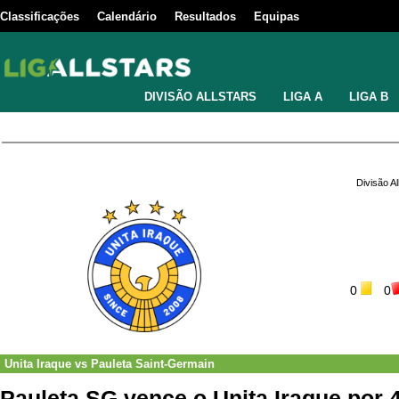
Classificações
Calendário
Resultados
Equipas
DIVISÃO ALLSTARS
LIGA A
LIGA B
Divisão A
0
0
Unita Iraque
vs
Pauleta Saint-Germain
Pauleta SG vence o Unita Iraque por 4