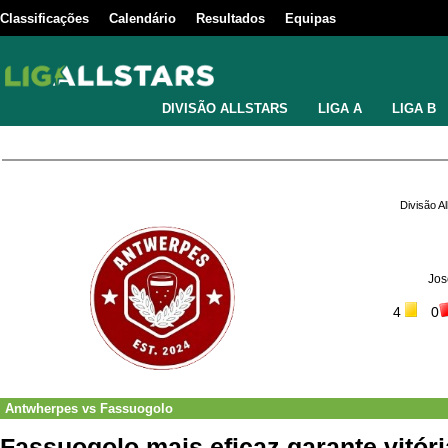
Classificações
Calendário
Resultados
Equipas
DIVISÃO ALLSTARS
LIGA A
LIGA B
Divisão A
Jos
4
0
Antwherpes
vs
Fassuogolo
Fassuogolo mais eficaz garante vitóri