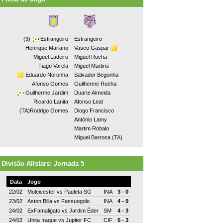
(3)
Estrangeiro
Estrangeiro
Henrique Mariano
Vasco Gaspar
Miguel Ladeiro
Miguel Rocha
Tiago Varela
Miguel Martins
Eduardo Noronha
Salvador Begonha
Afonso Gomes
Guilherme Rocha
Guilherme Jardim
Duarte Almeida
Ricardo Lanita
Afonso Leal
(TA)Rodrigo Gomes
Diogo Francisco
António Lamy
Martim Robalo
Miguel Barrosa (TA)
Divisão Allstars: Jornada 5
Data
Jogo
22/02
Moleicester
vs
Pauleta SG
INA
3 - 0
23/02
Aston Billa
vs
Fassuogolo
INA
4 - 0
24/02
ExFamaligato
vs
Jardim Éder
SM
4 - 3
24/02
Unita Iraque
vs
Jupiter FC
CIF
5 - 3