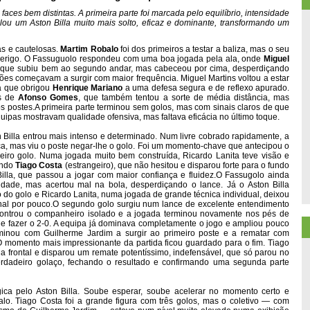
faces bem distintas. A primeira parte foi marcada pelo equilíbrio, intensidade
lou um Aston Billa muito mais solto, eficaz e dominante, transformando um
as e cautelosas.
Martim Robalo
foi dos primeiros a testar a baliza, mas o seu
 perigo. O Fassuguolo respondeu com uma boa jogada pela ala, onde
Miguel
 que subiu bem ao segundo andar, mas cabeceou por cima, desperdiçando
ões começavam a surgir com maior frequência. Miguel Martins voltou a estar
a que obrigou
Henrique Mariano
a uma defesa segura e de reflexo apurado.
és de
Afonso Gomes
, que também tentou a sorte de média distância, mas
os postes.A primeira parte terminou sem golos, mas com sinais claros de que
uipas mostravam qualidade ofensiva, mas faltava eficácia no último toque.
Billa entrou mais intenso e determinado. Num livre cobrado rapidamente, a
ça, mas viu o poste negar-lhe o golo. Foi um momento-chave que antecipou o
eiro golo. Numa jogada muito bem construída, Ricardo Lanita teve visão e
ando
Tiago Costa
(estrangeiro), que não hesitou e disparou forte para o fundo
Billa, que passou a jogar com maior confiança e fluidez.O Fassugolo ainda
dade, mas acertou mal na bola, desperdiçando o lance. Já o Aston Billa
 do golo e Ricardo Lanita, numa jogada de grande técnica individual, deixou
final por pouco.O segundo golo surgiu num lance de excelente entendimento
controu o companheiro isolado e a jogada terminou novamente nos pés de
ar e fazer o 2-0. A equipa já dominava completamente o jogo e ampliou pouco
minou com Guilherme Jardim a surgir ao primeiro poste e a rematar com
O momento mais impressionante da partida ficou guardado para o fim. Tiago
na frontal e disparou um remate potentíssimo, indefensável, que só parou no
verdadeiro golaço, fechando o resultado e confirmando uma segunda parte
tégica pelo Aston Billa. Soube esperar, soube acelerar no momento certo e
alo. Tiago Costa foi a grande figura com três golos, mas o coletivo — com