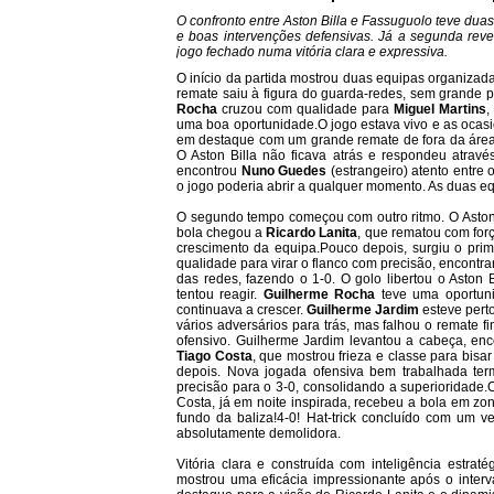
O confronto entre Aston Billa e Fassuguolo teve duas 
e boas intervenções defensivas. Já a segunda reve
jogo fechado numa vitória clara e expressiva.
O início da partida mostrou duas equipas organizad
remate saiu à figura do guarda-redes, sem grande
Rocha
cruzou com qualidade para
Miguel Martins
,
uma boa oportunidade.O jogo estava vivo e as ocasi
em destaque com um grande remate de fora da áre
O Aston Billa não ficava atrás e respondeu atrav
encontrou
Nuno Guedes
(estrangeiro) atento entre 
o jogo poderia abrir a qualquer momento. As duas eq
O segundo tempo começou com outro ritmo. O Aston 
bola chegou a
Ricardo Lanita
, que rematou com for
crescimento da equipa.Pouco depois, surgiu o prim
qualidade para virar o flanco com precisão, encontr
das redes, fazendo o 1-0. O golo libertou o Aston 
tentou reagir.
Guilherme Rocha
teve uma oportuni
continuava a crescer.
Guilherme Jardim
esteve perto
vários adversários para trás, mas falhou o remate 
ofensivo. Guilherme Jardim levantou a cabeça, en
Tiago Costa
, que mostrou frieza e classe para bis
depois. Nova jogada ofensiva bem trabalhada ter
precisão para o 3-0, consolidando a superioridade.
Costa, já em noite inspirada, recebeu a bola em zo
fundo da baliza!4-0! Hat-trick concluído com um 
absolutamente demolidora.
Vitória clara e construída com inteligência estra
mostrou uma eficácia impressionante após o interv