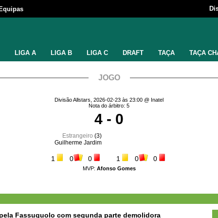
Di
Equipas
LIGA A
LIGA B
LIGA C
DRAFT
TAÇA
TAÇA CH
JOGO
Divisão Allstars, 2026-02-23 às 23:00 @ Inatel
Nota do árbitro: 5
4 - 0
Estrangeiro
(3)
Guilherme Jardim
1
0
0
1
0
0
MVP:
Afonso Gomes
tropela Fassuguolo com segunda parte demolidora