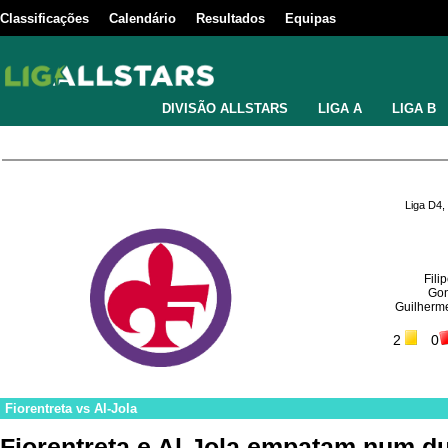
Classificações
Calendário
Resultados
Equipas
DIVISÃO ALLSTARS
LIGA A
LIGA B
Liga D4,
Fili
Gon
Guilherm
2
0
Fiorentreta
vs
Al-Jola
Fiorentreta e Al-Jola empatam num du