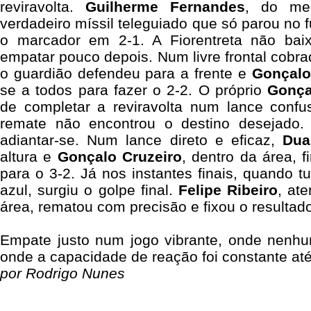
reviravolta.
Guilherme
Fernandes
, do me
verdadeiro míssil teleguiado que só parou no 
o marcador em 2-1. A Fiorentreta não bai
empatar pouco depois. Num livre frontal cobr
o guardião defendeu para a frente e
Gonçalo
se a todos para fazer o 2-2. O próprio
Gonça
de completar a reviravolta num lance conf
remate não encontrou o destino desejado. 
adiantar-se. Num lance direto e eficaz,
Dua
altura e
Gonçalo
Cruzeiro
, dentro da área, 
para o 3-2. Já nos instantes finais, quando t
azul, surgiu o golpe final.
Felipe
Ribeiro
, at
área, rematou com precisão e fixou o resultado
Empate justo num jogo vibrante, onde nenhu
onde a capacidade de reação foi constante até 
por Rodrigo Nunes