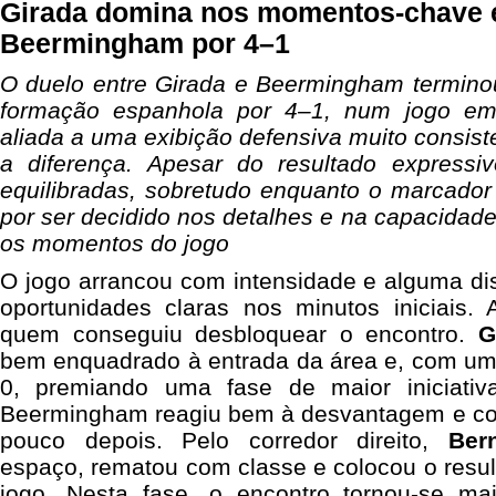
Girada domina nos momentos-chave 
Beermingham por 4–1
O duelo entre Girada e Beermingham terminou
formação espanhola por 4–1, num jogo em 
aliada a uma exibição defensiva muito consist
a diferença. Apesar do resultado expressi
equilibradas, sobretudo enquanto o marcador
por ser decidido nos detalhes e na capacidade
os momentos do jogo
O jogo arrancou com intensidade e alguma d
oportunidades claras nos minutos iniciais. 
quem conseguiu desbloquear o encontro.
G
bem enquadrado à entrada da área e, com um 
0, premiando uma fase de maior iniciati
Beermingham reagiu bem à desvantagem e co
pouco depois. Pelo corredor direito,
Ber
espaço, rematou com classe e colocou o resu
jogo. Nesta fase, o encontro tornou-se ma