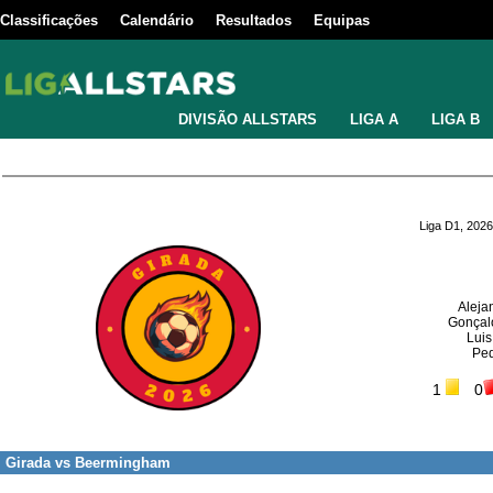
Classificações
Calendário
Resultados
Equipas
DIVISÃO ALLSTARS
LIGA A
LIGA B
Liga D1, 2026
Aleja
Gonçal
Luis
Ped
1
0
Girada
vs
Beermingham