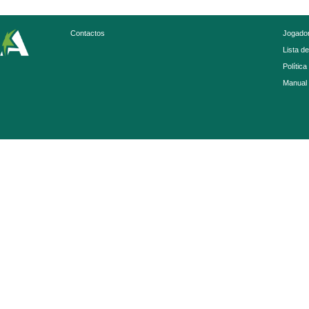
Contactos
Jogador
Lista d
Política
Manual 