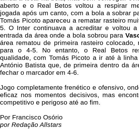
aberto e o Real Betos voltou a respirar m
jogada após um canto, com a bola a sobrar p
Tomás Picoto apareceu a rematar rasteiro muit
5. O Inter continuava a acreditar e voltou 
entrada da área onde a bola sobrou para
Vas
área rematou de primeira rasteiro colocado
para o 4-5. No entanto, o Real Betos r
qualidade, com Tomás Picoto a ir até à linha f
António Batista que, de primeira dentro da á
fechar o marcador em 4-6.
Jogo completamente frenético e ofensivo, ond
eficaz nos momentos decisivos, mas encont
competitivo e perigoso até ao fim.
Por Francisco Osório
por Redação Allstars