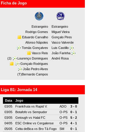
Ficha de Jogo
Estrangeiro
Estrangeiro
Rodrigo Gomes
Miguel Vieira
Eduardo Carvalho
Gonçalo Pires
Afonso Nápoles
Vasco Valverde
Tomás Gonçalves
Luis Castillo
Vasco Reis
João Farinha
(2)
Lourenço Domingues
André Rosa
Gonçalo Rodrigues
João Pedro Alves
(T)Bernardo Campos
Liga B1: Jornada 14
Data
Jogo
03/05
Frankfruta
vs
Rapid V.
ADO
3 - 0
03/05
Botafofo
vs
Sempudor
O-PS
0 - 1
03/05
Getough
vs
Halal FC
O-PS
5 - 2
04/05
ESC Online
vs
Cergalense
O-PS
4 - 1
05/05
Celta deBica
vs
Bro Tá Fogo
SM
0 - 1