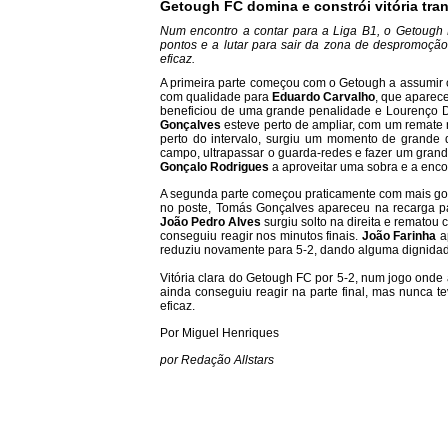
Getough FC domina e constrói vitória tran
Num encontro a contar para a Liga B1, o Getough 
pontos e a lutar para sair da zona de despromoçã
eficaz.
A primeira parte começou com o Getough a assumir o
com qualidade para
Eduardo Carvalho
, que aparec
beneficiou de uma grande penalidade e Lourenço 
Gonçalves
esteve perto de ampliar, com um remate
perto do intervalo, surgiu um momento de grande 
campo, ultrapassar o guarda-redes e fazer um grand
Gonçalo Rodrigues
a aproveitar uma sobra e a encos
A segunda parte começou praticamente com mais go
no poste, Tomás Gonçalves apareceu na recarga pa
João Pedro Alves
surgiu solto na direita e rematou 
conseguiu reagir nos minutos finais.
João Farinha
ap
reduziu novamente para 5-2, dando alguma dignidad
Vitória clara do Getough FC por 5-2, num jogo onde 
ainda conseguiu reagir na parte final, mas nunca te
eficaz.
Por Miguel Henriques
por Redação Allstars