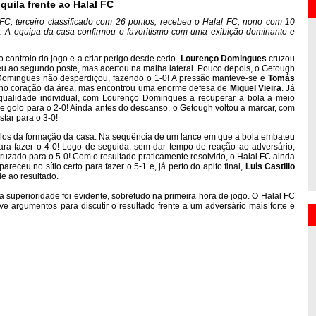
quila frente ao Halal FC
FC, terceiro classificado com 26 pontos, recebeu o Halal FC, nono com 10
o. A equipa da casa confirmou o favoritismo com uma exibição dominante e
 controlo do jogo e a criar perigo desde cedo.
Lourenço Domingues
cruzou
eu ao segundo poste, mas acertou na malha lateral. Pouco depois, o Getough
Domingues não desperdiçou, fazendo o 1-0! A pressão manteve-se e
Tomás
 no coração da área, mas encontrou uma enorme defesa de
Miguel Vieira
. Já
qualidade individual, com Lourenço Domingues a recuperar a bola a meio
e golo para o 2-0! Ainda antes do descanso, o Getough voltou a marcar, com
tar para o 3-0!
los da formação da casa. Na sequência de um lance em que a bola embateu
ra fazer o 4-0! Logo de seguida, sem dar tempo de reação ao adversário,
cruzado para o 5-0! Com o resultado praticamente resolvido, o Halal FC ainda
areceu no sítio certo para fazer o 5-1 e, já perto do apito final,
Luís Castillo
e ao resultado.
a superioridade foi evidente, sobretudo na primeira hora de jogo. O Halal FC
ve argumentos para discutir o resultado frente a um adversário mais forte e