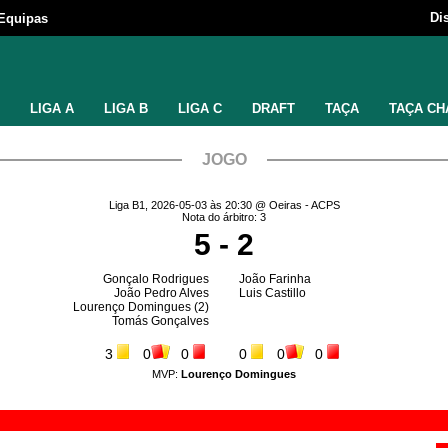
Di
Equipas
LIGA A
LIGA B
LIGA C
DRAFT
TAÇA
TAÇA CH
JOGO
Liga B1, 2026-05-03 às 20:30 @ Oeiras - ACPS
Nota do árbitro: 3
5 - 2
Gonçalo Rodrigues
João Farinha
João Pedro Alves
Luis Castillo
Lourenço Domingues
(2)
Tomás Gonçalves
3
0
0
0
0
0
MVP:
Lourenço Domingues