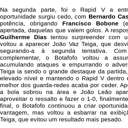
Na segunda parte, foi o Rapid V a entr
oportunidade surgiu cedo, com
Bernardo Cas
potência, obrigando
Francisco Bobone
(e
apertada, daquelas que valem golos. A respos
Guilherme Dias
tentou surpreender com u
voltou a aparecer João Vaz Teiga, que desvi
segurando-a à segunda tentativa. C
complementar, o Botafofo voltou a assu
acumulando ataques e empurrando o advers
Teiga ia sendo o grande destaque da partida
elevado nível e mantendo o Rapid V dentro d
melhor dos guarda-redes acaba por ceder. Apó
a bola sobrou na área e João Leão apare
aproveitar o ressalto e fazer o 1-0, finalmen
final, o Botafofo continuou a criar oportunid
vantagem, mas voltou a esbarrar na exibiç
Teiga, que evitou um resultado mais pesado.