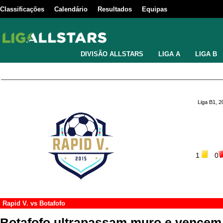
Classificações
Calendário
Resultados
Equipas
DIVISÃO ALLSTARS
LIGA A
LIGA B
Liga B1, 
1
0
Rapid V.
vs
Botafofo
Botafofo ultrapassam muro e vencem