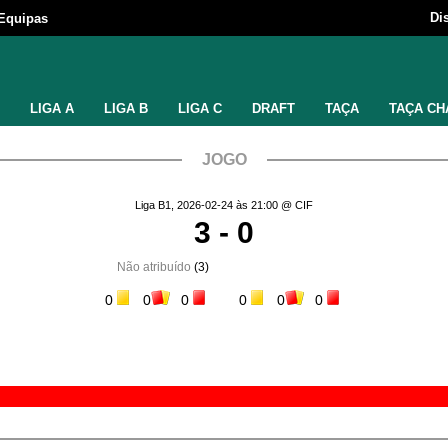
Di
Equipas
LIGA A
LIGA B
LIGA C
DRAFT
TAÇA
TAÇA CH
JOGO
Liga B1, 2026-02-24 às 21:00 @ CIF
3 - 0
Não atribuído
(3)
0
0
0
0
0
0