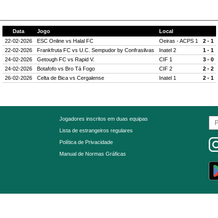
Data
Jogo
Local
22-02-2026
ESC Online
vs
Halal FC
Oeiras - ACPS 1
2 - 1
22-02-2026
Frankfruta FC
vs
U.C. Sempudor by Confrasilvas
Inatel 2
1 - 1
24-02-2026
Getough FC
vs
Rapid V.
CIF 1
3 - 0
24-02-2026
Botafofo
vs
Bro Tá Fogo
CIF 2
2 - 2
26-02-2026
Celta de Bica
vs
Cergalense
Inatel 1
2 - 1
Jogadores inscritos em duas equipas
Lista de estrangeiros regulares
Política de Privacidade
Manual de Normas Gráficas