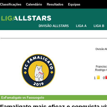
Classificações
Calendário
Resultados
Equipas
DIVISÃO ALLSTARS
LIGA A
LIGA B
Divisão A
Francisc
Rodrigo 
1
0
ExFamaligato
vs
Fassuogolo
Famaligato mais eficaz e conquista vit