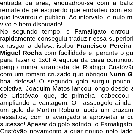
entrada da área, enquadrou-se com a bali
remate de pé esquerdo que embateu com est
que levantou o público. Ao intervalo, o nulo 
vivo e bem disputado!
No segundo tempo, o Famaligato entrou 
rapidamente conseguiu traduzir essa superio
a rasgar a defesa isolou
Francisco Pereira
Miguel Rocha
com facilidade e, perante o gu
para fazer o 1x0! A equipa da casa continuou
perigo numa arrancada de Rodrigo Cristóvã
com um remate cruzado que obrigou
Nuno G
boa defesa! O segundo golo surgiu pouco 
coletiva. Joaquim Matos lançou longo desde 
de Cristóvão, que, de primeira, cabeceou
ampliando a vantagem! O Fassuogolo ainda
um golo de Martim Robalo, após um cruzame
ressaltos, com o avançado a aproveitar a co
sucesso! Apesar do golo sofrido, o Famaligat
Cristóvão novamente a criar perigo pelo lad