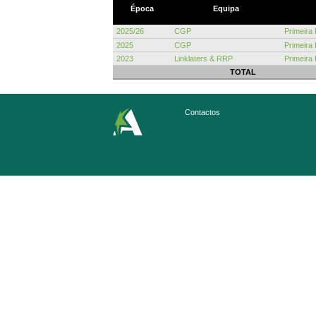
Época
Equipa
2025/26
CGP
Primeira
2025
CGP
Primeira
2023
Linklaters & RRP
Primeira
TOTAL
Contactos