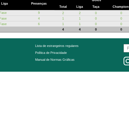
Golos
Liga
Presenças
Total
Liga
Taça
Champion
 Fase
9
2
2
0
0
 Fase
4
1
1
0
0
 Fase
6
1
1
0
0
4
4
0
0
Lista de estrangeiros regulares
Política de Privacidade
Manual de Normas Gráficas