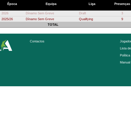
Época
Equipa
Liga
Presenças
2026
Dínamo Sem Greve
Draft
3
2025/26
Dínamo Sem Greve
Qualifying
9
TOTAL
Contactos
Jogador
Lista d
Política
Manual 