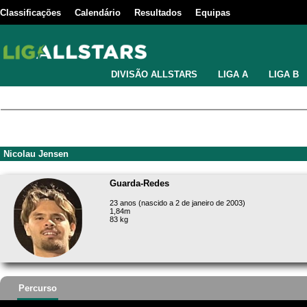
Classificações
Calendário
Resultados
Equipas
DIVISÃO ALLSTARS
LIGA A
LIGA B
Nicolau Jensen
Guarda-Redes
23 anos (nascido a 2 de janeiro de 2003)
1,84m
83 kg
Percurso