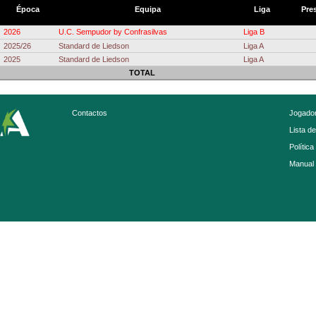
Época
Equipa
Liga
Pre
2026
U.C. Sempudor by Confrasilvas
Liga B
2025/26
Standard de Liedson
Liga A
2025
Standard de Liedson
Liga A
TOTAL
Contactos
Jogador
Lista d
Política
Manual 