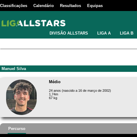
Classificações
Calendário
Resultados
Equipas
DIVISÃO ALLSTARS
LIGA A
LIGA B
Manuel Silva
Médio
24 anos (nascido a 16 de março de 2002)
1,74m
67 kg
Percurso