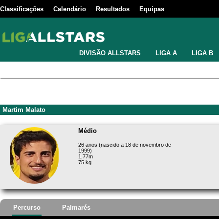
Classificações
Calendário
Resultados
Equipas
DIVISÃO ALLSTARS
LIGA A
LIGA B
Martim Malato
Médio
26 anos (nascido a 18 de novembro de
1999)
1,77m
75 kg
Percurso
Palmarés