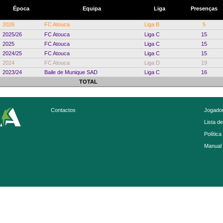
Época
Equipa
Liga
Presenças
2026
FC Atouca
Liga B
5
2025/26
FC Atouca
Liga C
15
2025
FC Atouca
Liga C
15
2024/25
FC Atouca
Liga C
15
2024
FC Atouca
Liga D
19
2023/24
Baile de Munique SAD
Liga C
16
TOTAL
Contactos
Jogador
Lista d
Política
Manual 