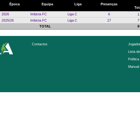
Época
Equipa
Liga
Presenças
Tot
2026
Imbicta FC
Liga C
6
1
2025/26
Imbicta FC
Liga C
17
7
TOTAL
8
Contactos
Jogador
Lista d
Política
Manual 