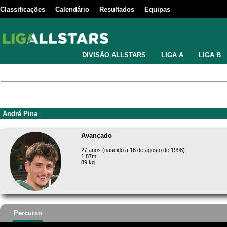
Classificações
Calendário
Resultados
Equipas
DIVISÃO ALLSTARS
LIGA A
LIGA B
André Pina
Avançado
27 anos (nascido a 16 de agosto de 1998)
1,87m
89 kg
Percurso