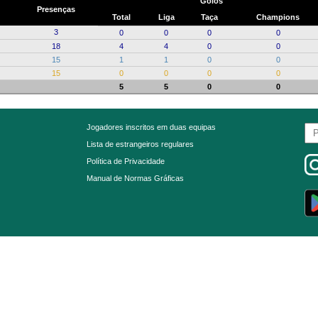
Golos
Presenças
Total
Liga
Taça
Champions
3
0
0
0
0
18
4
4
0
0
15
1
1
0
0
15
0
0
0
0
5
5
0
0
Jogadores inscritos em duas equipas
Lista de estrangeiros regulares
Política de Privacidade
Manual de Normas Gráficas