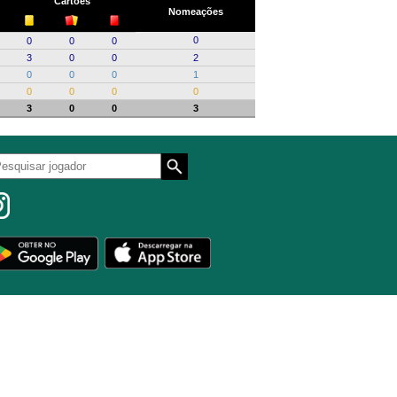
Cartões
Nomeações
0
0
0
0
3
0
0
2
0
0
0
1
0
0
0
0
3
0
0
3