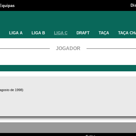
Di
Equipas
LIGA A
LIGA B
LIGA C
DRAFT
TAÇA
TAÇA CH
JOGADOR
 agosto de 1998)