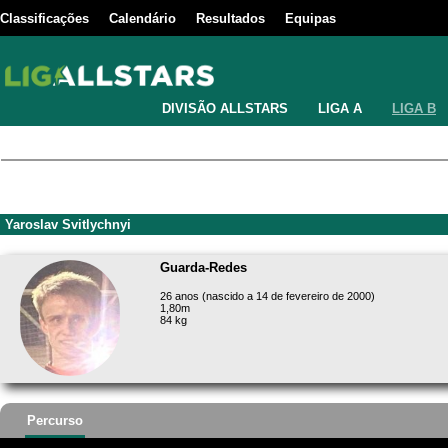
Classificações
Calendário
Resultados
Equipas
DIVISÃO ALLSTARS
LIGA A
LIGA B
Yaroslav Svitlychnyi
Guarda-Redes
26 anos (nascido a 14 de fevereiro de 2000)
1,80m
84 kg
Percurso