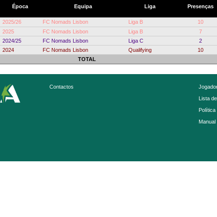
Época
Equipa
Liga
Presenças
2025/26
FC Nomads Lisbon
Liga B
10
2025
FC Nomads Lisbon
Liga B
7
2024/25
FC Nomads Lisbon
Liga C
2
2024
FC Nomads Lisbon
Qualifying
10
TOTAL
Contactos
Jogador
Lista d
Política
Manual 