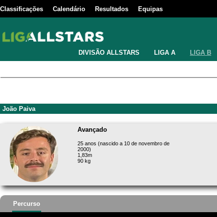
Classificações
Calendário
Resultados
Equipas
DIVISÃO ALLSTARS
LIGA A
LIGA B
João Paiva
Avançado
25 anos (nascido a 10 de novembro de
2000)
1,83m
90 kg
Percurso