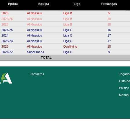
Época
Equipa
Liga
Presenças
2026
Al Nassiuu
Liga B
5
2025/26
Al Nassiuu
Liga B
10
2025
Al Nassiuu
Liga B
18
2024/25
Al Nassiuu
Liga C
16
2024
Al Nassiuu
Liga C
17
2023/24
Al Nassiuu
Liga C
17
2023
Al Nassiuu
Qualifying
10
2021/22
SuperTacos
Liga C
9
TOTAL
Contactos
Jogador
Lista d
Política
Manual 