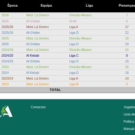
Época
Equipa
Liga
Presenças
2026
Metz Lá Dentro
Divisão Allstars
7
2026
Al-Ghidar
Draft
6
2025/26
Metz Lá Dentro
Liga A
17
2025/26
Al-Ghidar
Liga D
22
2025
Metz Lá Dentro
Divisão Allstars
18
2025
Al-Ghidar
Liga D
19
2024/25
Metz Lá Dentro
Divisão Allstars
24
2024/25
Al Kebab
Liga C
0
2024/25
Al-Ghidar
Liga D
15
2024
Metz Lá Dentro
Divisão Allstars
20
2024
Al Kebab
Liga D
16
2023/24
Metz Lá Dentro
Liga A
14
2023
Metz Lá Dentro
Liga B
0
TOTAL
Contactos
Jogador
Lista d
Política
Manual 