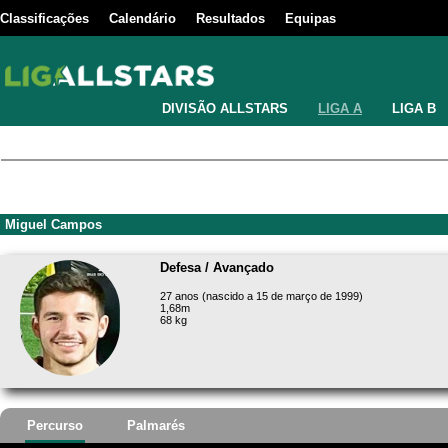
Classificações
Calendário
Resultados
Equipas
DIVISÃO ALLSTARS
LIGA A
LIGA B
Miguel Campos
Defesa / Avançado
27 anos (nascido a 15 de março de 1999)
1,68m
68 kg
Percurso
Palmarés