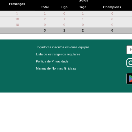
Golos
Presenças
Total
Liga
Taça
Champions
1
1
0
1
0
18
2
1
1
0
10
0
0
0
0
3
1
2
0
Jogadores inscritos em duas equipas
Lista de estrangeiros regulares
Política de Privacidade
Manual de Normas Gráficas