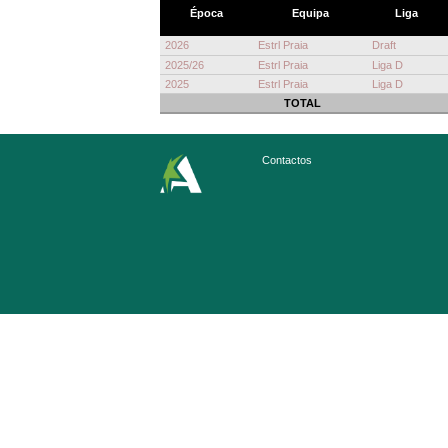
Época
Equipa
Liga
2026
Estrl Praia
Draft
2025/26
Estrl Praia
Liga D
2025
Estrl Praia
Liga D
TOTAL
Contactos