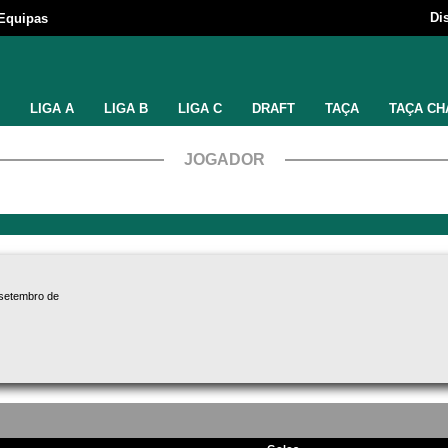
Di
Equipas
LIGA A
LIGA B
LIGA C
DRAFT
TAÇA
TAÇA CH
JOGADOR
 setembro de