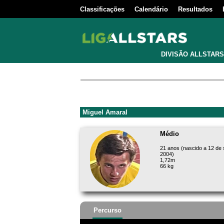
Classificações
Calendário
Resultados
DIVISÃO ALLSTARS
Miguel Amaral
Médio
21 anos (nascido a 12 de
2004)
1,72m
66 kg
Percurso