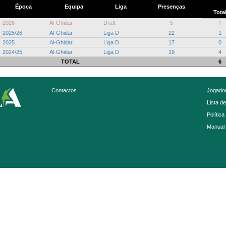
Época
Equipa
Liga
Presenças
Tota
2026
Al-Ghidar
Draft
5
1
2025/26
Al-Ghidar
Liga D
22
1
2025
Al-Ghidar
Liga D
17
0
2024/25
Al-Ghidar
Liga D
19
4
TOTAL
6
Contactos
Jogador
Lista d
Política
Manual 