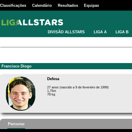
Classificações
Calendário
Resultados
Equipas
DIVISÃO ALLSTARS
LIGA A
LIGA B
Francisco Diogo
Defesa
27 anos (nascido a 9 de fevereiro de 1999)
1,75m
78 kg
Percurso