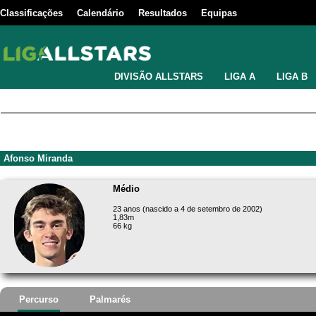
Classificações
Calendário
Resultados
Equipas
DIVISÃO ALLSTARS
LIGA A
LIGA B
Afonso Miranda
Médio
23 anos (nascido a 4 de setembro de 2002)
1,83m
66 kg
Percurso
Palmarés