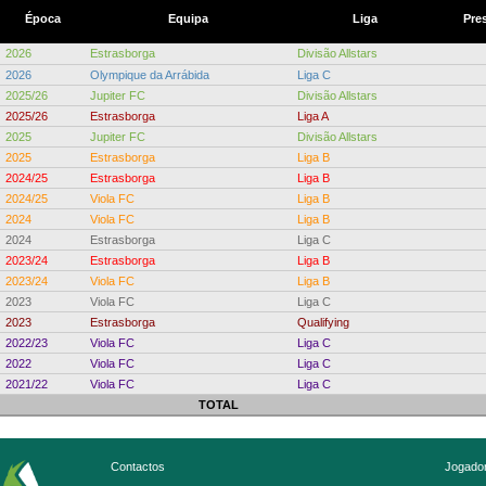
Época
Equipa
Liga
Pre
2026
Estrasborga
Divisão Allstars
2026
Olympique da Arrábida
Liga C
2025/26
Jupiter FC
Divisão Allstars
2025/26
Estrasborga
Liga A
2025
Jupiter FC
Divisão Allstars
2025
Estrasborga
Liga B
2024/25
Estrasborga
Liga B
2024/25
Viola FC
Liga B
2024
Viola FC
Liga B
2024
Estrasborga
Liga C
2023/24
Estrasborga
Liga B
2023/24
Viola FC
Liga B
2023
Viola FC
Liga C
2023
Estrasborga
Qualifying
2022/23
Viola FC
Liga C
2022
Viola FC
Liga C
2021/22
Viola FC
Liga C
TOTAL
Contactos
Jogador